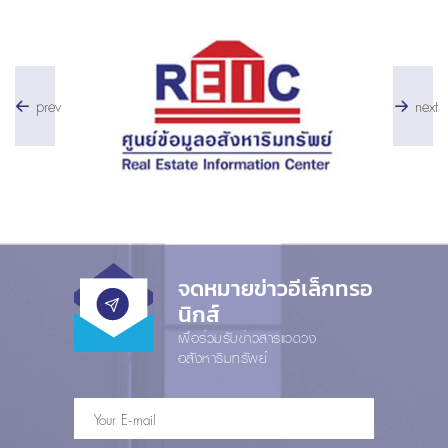
prev
next
จดหมายข่าวอีเล็กทรอ
นิกส์
เพื่อร่วมรับข่าวสารแวดวง
อสังหาริมทรัพย์