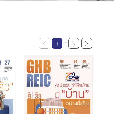
...
1
5