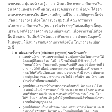
นายรณดล นุ่มนนท์ รองผู้ว่าการ ด้านเสถียรภาพสถาบันการเงิน
ธนาคารแห่งประเทศไทย (ธปท.) เปิดเผยว่า ตามที่ ธปท. ได้ออก
มาตรการทางการเงินเพื่อช่วยเหลือลูกหนี้ในการแก้ปัญหาหนี้ครัว
เรือน มาอย่างต่อเนื่อง ในการประชุมวันนี้ คณะกรรมการ
นโยบายสถาบันการเงิน (กนส.) เห็นว่า ปัจจุบันยังคงมีลูกหนี้กลุ่ม
เปราะบางที่ต้องการความช่วยเหลือเพิ่มเติม เนื่องจากรายได้ที่ยัง
ฟื้นตัวกลับมาไม่เต็มที่ จึงเห็นควรปรับมาตรการช่วยเหลือลูกหนี้
ในปัจจุบัน ให้เหมาะสมกับสถานการณ์ยิ่งขึ้น โดยมีรายละเอียด
ดังนี้
การผ่อนชาระขั้นต่า (minimum payment) ของบัตรเครดิต
ผ่อนปรนอัตราการผ่อนชาระขั้นต่าของบัตรเครดิต โดยกาหนดให้
ยังคงอยู่ที่ร้อยละ 8 ออกไปอีก 1 ปี จนถึงสิ้นปี 2568 จากเดิมที่
กำหนดให้อัตราดังกล่าวกลับสู่เกณฑ์ปกติที่ร้อยละ 10 ตั้งแต่วันที่ 1
มกราคม 2568 เพื่อช่วยลดภาระการจ่ายชำระหนี้และรักษาสภาพ
คล่องให้ครัวเรือนโดยเฉพาะกลุ่มเปราะบาง ทั้งนี้ ธปท. จะติดตาม
และประเมินผลของมาตรการอย่างใกล้ชิด เพื่อพิจารณาอัตราผ่อน
ชำระขั้นต่ำที่เหมาะสมต่อไป
ลูกหนี้ที่ผ่อนชาระหนี้ขั้นต่ามากกว่าหรือเท่ากับร้อยละ 8 จะได้รับ
เครดิตเงินคืนเทียบเท่าดอกเบี้ยร้อยละ 0.5 ของยอดค้างชาระ สาห
รับครึ่งปีแรก และร้อยละ 0.25 สาหรับครึ่งปีหลัง ของปี 2568 โดย
ได้รับคืนทุก 3 เดือน เพื่อจูงใจให้ลูกหนี้ปิดจบหนี้เร็วขึ้นและมีภาระ
ดอกเบี้ยทั้งสัญญาลดลง
ลูกหนี้ที่เดิมจ่ายขั้นต่าที่ร้อยละ 5 แต่ไม่สามารถจ่ายได้ถึงร้อยละ 8
สามารถใช้สิทธิปรับโครงสร้างหนี้ก่อนเป็นหนี้เสีย โดยเปลี่ยน