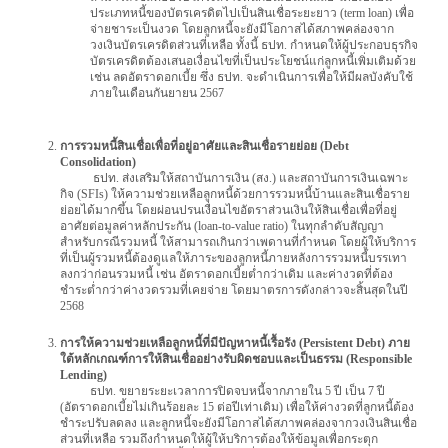
ประเภทหนี้ของบัตรเครดิตไปเป็นสินเชื่อระยะยาว (term loan) เพื่อ
จ่ายชาระเป็นงวด โดยลูกหนี้จะยังมีโอกาสได้สภาพคล่องจาก
วงเงินบัตรเครดิตส่วนที่เหลือ ทั้งนี้ ธปท. กำหนดให้ผู้ประกอบธุรกิจ
บัตรเครดิตต้องเสนอเงื่อนไขที่เป็นประโยชน์แก่ลูกหนี้เพิ่มเติมด้วย
เช่น ลดอัตราดอกเบี้ย ซึ่ง ธปท. จะดำเนินการเพื่อให้มีผลบังคับใช้
ภายในเดือนกันยายน 2567
การรวมหนี้สินเชื่อเพื่อที่อยู่อาศัยและสินเชื่อรายย่อย (Debt
Consolidation)
ธปท. ส่งเสริมให้สถาบันการเงิน (สง.) และสถาบันการเงินเฉพาะ
กิจ (SFIs) ให้ความช่วยเหลือลูกหนี้ด้วยการรวมหนี้บ้านและสินเชื่อราย
ย่อยได้มากขึ้น โดยผ่อนปรนเงื่อนไขอัตราส่วนเงินให้สินเชื่อเพื่อที่อยู่
อาศัยต่อมูลค่าหลักประกัน (loan-to-value ratio) ในทุกลำดับสัญญา
สำหรับกรณีรวมหนี้ ให้สามารถเกินกว่าเพดานที่กำหนด โดยผู้ให้บริการ
ที่เป็นผู้รวมหนี้ต้องดูแลให้ภาระของลูกหนี้ภายหลังการรวมหนี้บรรเทา
ลงกว่าก่อนรวมหนี้ เช่น อัตราดอกเบี้ยต่ำกว่าเดิม และค่างวดที่ต้อง
ชำระต่ำกว่าค่างวดรวมที่เคยจ่าย โดยมาตรการดังกล่าวจะสิ้นสุดในปี
2568
การให้ความช่วยเหลือลูกหนี้ที่มีปัญหาหนี้เรื้อรัง (Persistent Debt) ภาย
ใต้หลักเกณฑ์การให้สินเชื่ออย่างรับผิดชอบและเป็นธรรม (Responsible
Lending)
ธปท. ขยายระยะเวลาการปิดจบหนี้จากภายใน 5 ปี เป็น 7 ปี
(อัตราดอกเบี้ยไม่เกินร้อยละ 15 ต่อปีเท่าเดิม) เพื่อให้ค่างวดที่ลูกหนี้ต้อง
ชำระปรับลดลง และลูกหนี้จะยังมีโอกาสได้สภาพคล่องจากวงเงินสินเชื่อ
ส่วนที่เหลือ รวมถึงกำหนดให้ผู้ให้บริการต้องให้ข้อมูลเพื่อกระตุก