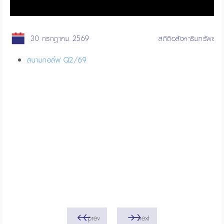
30 กรกฎาคม 2569
สถิติอสังหาริมทรัพย์
สนามกอล์ฟ Q2/69
prev
next