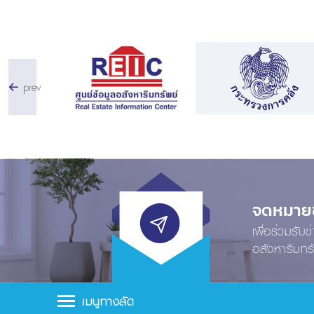
prev
จดหมายข่
เพื่อร่วมรับ
อสังหาริมทร
เมนูทางลัด