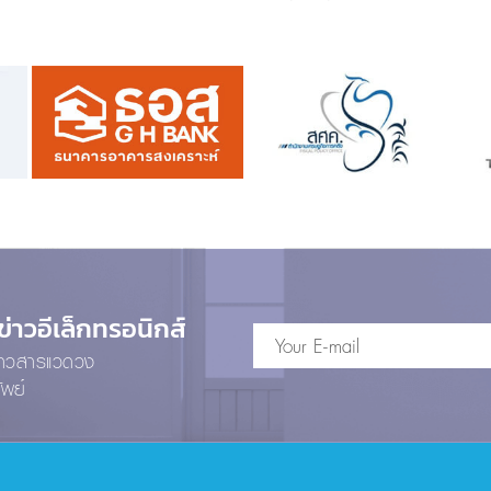
าวอีเล็กทรอนิกส์
ข่าวสารแวดวง
ัพย์