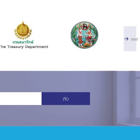
next
ส่ง