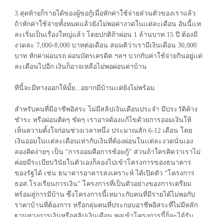
3.สุดท้ายก็รายได้ของผู้ขอกู้เมื่อหักค่าใช้จ่ายส่วนตัวของเราแล้ว
ถ้าหักค่าใช้จ่ายทั้งหมดแล้วยังไม่พอค่างวดในเเต่ละเดือน อันนี้เเห
ละเริ่มเป็นเรื่องใหญ่แล้ว โดยปกติถ้าผ่อน 1 ล้านบาท 15 ปี ต้องมี
งวดละ 7,000-8,000 บาทต่อเดือน สมมติว่าเรามีเงินเดือน 30,000
บาท หักค่าผ่อนรถ ผ่อนบัตรเครดิต ฯลฯ บวกกับค่าใช้จ่ายกินอยู่เเต่
ละเดือนไปอีก เงินก็อาจเหลือไม่พอผ่อนค่าบ้าน
ทีนี้จะมีทางออกให้มั้ย...อยากมีบ้านเเต่ยังไม่พร้อม
สำหรับคนที่มีอาชีพอิสระ ไม่มีสลิปเงินเดือนประจำ มีประวัติค้าง
ชำระ หรือผ่อนติดๆ ขัดๆ เราอาจต้องแก้ไขด้วยการออมเงินให้
เห็นความตั้งใจก่อนช่วงเวลาหนึ่ง ประมาณสัก 6-12 เดือน โดย
เงินออมในเเต่ละเดือนเท่ากับเงินที่ต้องผ่อนในเเต่ละงวดนั่นเอง
ลองคิดง่ายๆ เป็น “การออมคือการซ้อมกู้” ส่วนถ้าใครคิดว่าเราไม่
ค่อยมีระเบียบวินัยในตัวเองก็ลองไปเข้าโครงการของธนาคาร
ของรัฐได้ เช่น ธนาคารอาคารสงเคราะห์ ได้เปิดตัว “โครงการ
ธอส.โรงเรียนการเงิน” โครงการที่เป็นตัวอย่างของการเตรียม
พร้อมสู่การมีบ้าน ซึ่งโครงการนี้เหมาะกับคนที่มีรายได้ไม่พอกับ
ราคาบ้านที่ต้องการ หรือกลุ่มคนที่ประกอบอาชีพอิสระที่ไม่มีหลัก
ฐานทางการเงินหรือสลิปเงินเดือน พอเข้าโครงการนี้ก็จะได้รับ