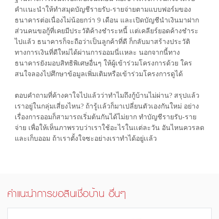
คำเเนะนำให้ทำสมุดบัญชีรายรับ-รายจ่ายตามแบบฟอร์มของ
ธนาคารต่อเนื่องไม่น้อยกว่า 9 เดือน และเปิดบัญชีนำเงินมาฝาก
ส่วนคนขอกู้ที่เคยมีประวัติค้างชำระหนี้ เเต่เคลียร์ยอดค้างชำระ
ไปแล้ว ธนาคารก็จะถือว่าเป็นลูกค้าที่ดี ก็กลับมาสร้างประวัติ
ทางการเงินที่ดีใหม่ได้ผ่านการออมนี่เเหละ นอกจากนี้ทาง
ธนาคารยังมอบสิทธิพิเศษอื่นๆ ให้ผู้เข้าร่วมโครงการด้วย ใคร
สนใจลองไปศึกษาข้อมูลเพิ่มเติมหรือเข้าร่วมโครงการดูได้
ตอบคำถามที่ค้างคาใจไปแล้วว่าทำไมถึงกู้บ้านไม่ผ่าน? สรุปแล้ว
เราอยู่ในกลุ่มเสี่ยงไหน? ถ้ารู้เเล้วก็มาเปลี่ยนตัวเองกันใหม่ อย่าง
เรื่องการออมก็สามารถเริ่มต้นกันได้ไม่ยาก ทำบัญชีรายรับ-ราย
จ่าย เพื่อให้เห็นภาพรวบว่าเราใช้อะไรในเเต่ละวัน อันไหนควรลด
และเก็บออม ถ้าเราตั้งใจซะอย่างเราทำได้อยู่เเล้ว
คำแนะนำการขอสินเชื่อบ้าน อื่นๆ