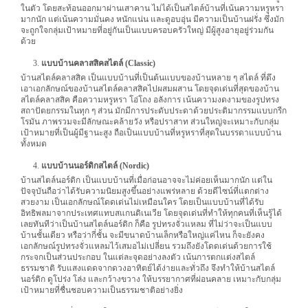
ในตัว โดยสะท้อนออกมาผ่านเสาคาน ไม่ได้เป็นสไตล์บ้านที่เน้นความหรูหรา
มากนัก แต่เน้นความมั่นคง หนักแน่น และดูอบอุ่น มีความเป็นบ้านฝรั่ง ซึ่งมัก
จะถูกใจกลุ่มเป้าหมายที่อยู่กันเป็นแบบครอบครัวใหญ่ มีผู้สูงอายุอยู่ร่วมกัน
ด้วย
แบบบ้านคลาสสิคสไตล์ (
Classic)
บ้านสไตล์คลาสสิค เป็นแบบบ้านที่เป็นต้นแบบของบ้านหลาย ๆ สไตล์ ที่ดึง
เอาเอกลักษณ์ของบ้านสไตล์คลาสสิคไปผสมผสาน โดยจุดเด่นที่สุดของบ้าน
สไตล์คลาสสิค คือความหรูหรา โอ่โถง อลังการ เน้นความงดงามของรูปทรง
สถาปัตยกรรมในทุก ๆ ส่วน มักมีการประดับประดาด้วยประติมากรรมแบบกรีก
โรมัน ภาพรวมจะมีลักษณะคล้ายวัง หรือปราสาท ส่วนใหญ่จะเหมาะกับกลุ่ม
เป้าหมายที่เป็นผู้มีฐานะสูง ถือเป็นแบบบ้านที่หรูหราที่สุดในบรรดาแบบบ้าน
ทั้งหมด
แบบบ้านนอร์ดิกสไตล์ (
Nordic)
บ้านสไตล์นอร์ดิก เป็นแบบบ้านที่เมื่อก่อนอาจจะไม่ค่อยเห็นมากนัก แต่ใน
ปัจจุบันถือว่าได้รับความนิยมสูงขึ้นอย่างแพร่หลาย ด้วยดีไซน์ที่แตกต่าง
สวยงาม เป็นเอกลักษณ์โดดเด่นไม่เหมือนใคร โดยเป็นแบบบ้านที่ได้รับ
อิทธิพลมาจากประเทศแทบสแกนดิเนเวีย โดยจุดเด่นที่ทำให้ทุกคนที่เห็นรู้ได้
เลยทันทีว่าเป็นบ้านสไตล์นอร์ดิก ก็คือ รูปทรงจั่วแหลม ที่ไม่ว่าจะเป็นแบบ
บ้านชั้นเดียว หรือว่ากี่ชั้น จะมีขนาดบ้านเล็กหรือใหญ่แค่ไหน ก็จะยังคง
เอกลักษณ์รูปทรงจั่วแหลมไว้เสมอไม่เปลี่ยน รวมถึงยังโดดเด่นด้วยการใช้
กระจกเป็นส่วนประกอบ ในแต่ละจุดอย่างลงตัว เน้นการตกแต่งสไตล์
ธรรมชาติ รับแสงแดดจากดวงอาทิตย์ได้ง่ายและทั่วถึง จึงทำให้บ้านสไตล์
นอร์ดิก ดูโปร่ง โล่ง และกว้างขวาง ให้บรรยากาศที่ผ่อนคลาย เหมาะกับกลุ่ม
เป้าหมายที่ชื่นชอบความเป็นธรรมชาติอย่างยิ่ง