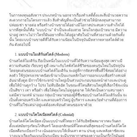
ในการลงทุนอสังหาฯ ประเภทบ้าน นอกจากเรื่องทำเลที่ตั้งและสิ่งอำนวยความ
สะดวกภายในโครงการแล้ว สิ่งสำคัญที่จะเป็นตัวช่วยให้นักลงทุนสามารถ
ปล่อยเช่า ขายต่อ หรือสร้างบ้านขายได้อย่างมีโอกาสประสบความสำเร็จได้
มากที่สุดนั้นก็คือ “แบบบ้าน” จำเป็นจะต้องสวย โดนใจกลุ่มเป้าหมาย มีความ
น่าอยู่ เพราะไม่ว่าใครก็ฝันอยากที่จะได้อยู่อาศัยในบ้านที่สวยงามด้วยกันทั้ง
นั้น โดยแบบบ้านขายดีที่ได้รับความนิยมในปัจจุบันมีหลากหลายสไตล์ด้วย
กัน ดังต่อไปนี้
แบบบ้านโมเดิร์นสไตล์
(Modern)
บ้านสไตล์โมเดิร์น ถือเป็นหนึ่งในแบบบ้านที่ได้รับความนิยมสูงสุด เพราะมี
ความทันสมัย เรียบหรู ดูดี เหมาะกับไลฟ์สไตล์ชีวิตของคนรุ่นใหม่ในปัจจุบัน
โดยจุดเด่นของแบบบ้านสไตล์โมเดิร์น จะอยู่ที่การจัดสรรพื้นที่ใช้สอยได้อย่าง
ลงตัว ใช้รูปทรงเรขาคณิตเข้ามาเป็นแกนหลักในการออกแบบเพื่อสร้างสเน่ห์
อันน่าดึงดูด มีการใช้กระจกบ้านใหญ่เป็นส่วนประกอบของหน้าต่างและประตู
เพื่อให้บ้านดูกว้าง โปร่ง ไม่ทึบอึดอัด ในขณะที่โทนสีส่วนใหญ่ที่เลือกใช้จะเน้น
เป็นสีขาว เทา หรือดำ เพื่อให้คุมโทนไม่ดูฉูดฉาด ให้เกิดเป็นความสบายตา
แต่มีความเท่ห์ น่ามอง กลุ่มเป้าหมายของผู้ที่ชื่นชอบบ้านสไตล์โมเดิร์นนั้น จะ
เป็นทั้งครอบครัวเล็ก และครอบครัวใหญ่ ผู้บริหาร และคนวัยทำงานที่ต้องการ
บ้านที่ไม่ใช่แค่น่าอยู่แต่ต้องสะท้อนตัวตนของเขาด้วย
แบบบ้านโคโลเนียลสไตล์ (
Colonial)
บ้านสไตล์โคโลเนียล เป็นแบบบ้านที่ไทยเราได้รับอิทธิพลมาจากตะวันตก
ตั้งแต่สมัยกรุงรัตนโกสินทร์ โดยเอกลักษณ์ที่โดดเด่นที่สุดของบ้านสไตล์โคโล
เนียลคือระเบียงกว้าง เน้นออกแบบให้เห็นเสา คาน ประตู และหลังคาชัดเจน
วางแนวเรียงกันแบบเป็นระเบียบ จะมีบรรยากาศของความเป็นกรีกโรมันอยู่