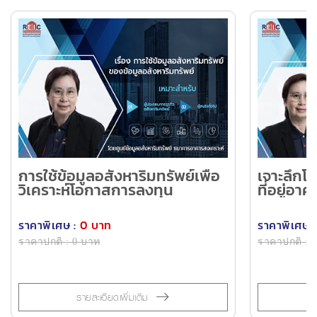
การใช้ข้อมูลอสังหาริมทรัพย์เพื่อ
เจาะลึก
วิเคราะห์โอกาสการลงทุน
ที่อยู่อ
สนาม ขอ
ราคาพิเศษ :
0 บาท
ราคาพิเศษ :
ราคาปกติ : 0 บาท
ราคาปกติ : 
รายละเอียดเพิ่มเติม