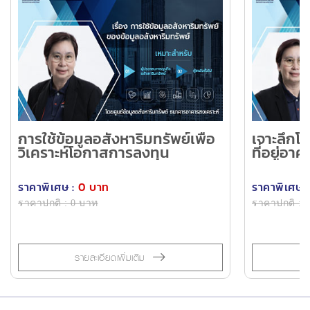
การใช้ข้อมูลอสังหาริมทรัพย์เพื่อ
เจาะลึก
วิเคราะห์โอกาสการลงทุน
ที่อยู่อ
สนาม ขอ
ราคาพิเศษ :
0 บาท
ราคาพิเศษ :
ราคาปกติ : 0 บาท
ราคาปกติ : 
รายละเอียดเพิ่มเติม