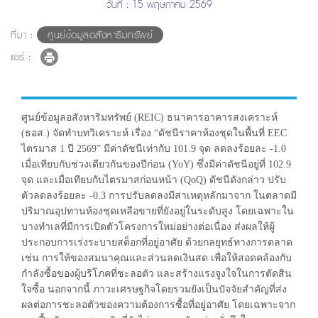
วันที่ : 15 พฤษภาคม 2569
ที่มา :
ศูนย์ข้อมูลอสังหาริมทรัพย์
แชร์ :
ศูนย์ข้อมูลอสังหาริมทรัพย์ (REIC) ธนาคารอาคารสงเคราะห์
(ธอส.) จัดทำบทวิเคราะห์ เรื่อง “ดัชนีราคาห้องชุดในพื้นที่ EEC
ไตรมาส 1 ปี 2569” มีค่าดัชนีเท่ากับ 101.9 จุด ลดลงร้อยละ -1.0
เมื่อเทียบกับช่วงเดียวกันของปีก่อน (YoY) ซึ่งมีค่าดัชนีอยู่ที่ 102.9
จุด และเมื่อเทียบกับไตรมาสก่อนหน้า (QoQ) ดัชนีดังกล่าว ปรับ
ตัวลดลงร้อยละ -0.3 การปรับลดลงมีสาเหตุหลักมาจาก ในตลาดมี
ปริมาณอุปทานห้องชุดเหลือขายที่ยังอยู่ในระดับสูง โดยเฉพาะใน
บางทำเลที่มีการเปิดตัวโครงการใหม่อย่างต่อเนื่อง ส่งผลให้ผู้
ประกอบการเร่งระบายสต็อกที่อยู่อาศัย ด้วยกลยุทธ์ทางการตลาด
เช่น การให้ของสมนาคุณและส่วนลดเงินสด เพื่อให้สอดคล้องกับ
กำลังซื้อของผู้บริโภคที่ชะลอตัว และสร้างแรงจูงใจในการตัดสิน
ใจซื้อ นอกจากนี้ ภาวะเศรษฐกิจโดยรวมยังเป็นปัจจัยสำคัญที่ส่ง
ผลต่อการชะลอตัวของความต้องการซื้อที่อยู่อาศัย โดยเฉพาะจาก