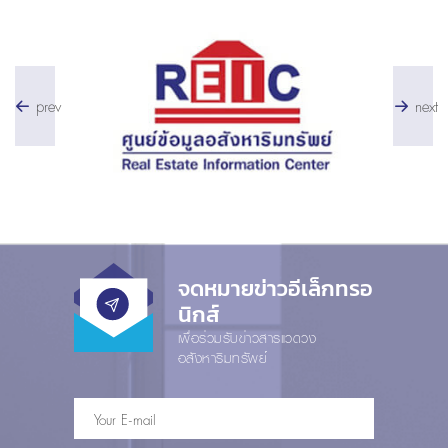
prev
next
จดหมายข่าวอีเล็กทรอ
นิกส์
เพื่อร่วมรับข่าวสารแวดวง
อสังหาริมทรัพย์