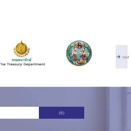
next
ส่ง