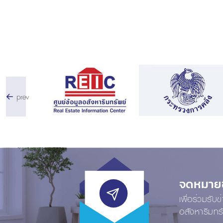
prev
จดหมายข่
เพื่อร่วมรับ
อสังหาริมทร