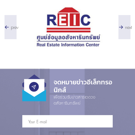
prev
next
จดหมายข่าวอีเล็กทรอ
นิกส์
เพื่อร่วมรับข่าวสารแวดวง
อสังหาริมทรัพย์