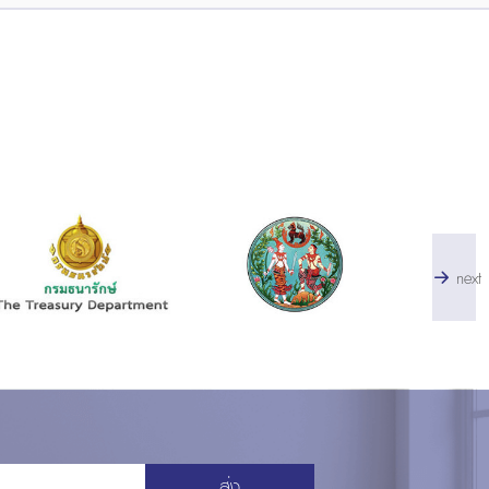
next
ส่ง