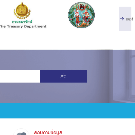
next
ส่ง
สอบถามข้อมูล