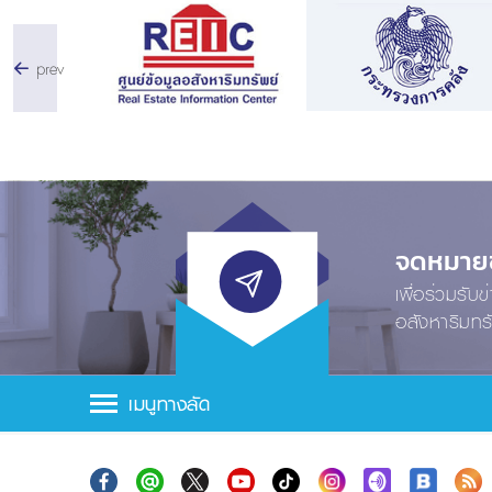
prev
จดหมายข่
เพื่อร่วมรับ
อสังหาริมทร
เมนูทางลัด