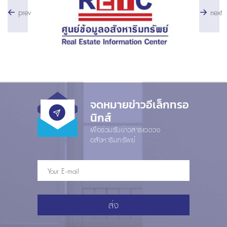
prev
next
จดหมายข่าวอีเล็กทรอ
นิกส์
เพื่อร่วมรับข่าวสารแวดวง
อสังหาริมทรัพย์
ส่ง