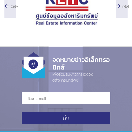
prev
next
จดหมายข่าวอีเล็กทรอ
นิกส์
เพื่อร่วมรับข่าวสารแวดวง
อสังหาริมทรัพย์
ส่ง