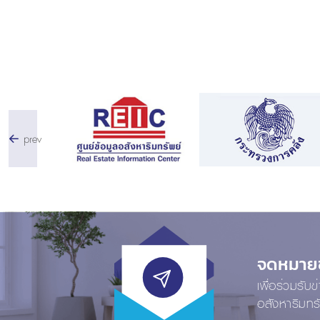
prev
จดหมายข่
เพื่อร่วมรับ
อสังหาริมทร