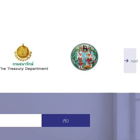
next
ส่ง