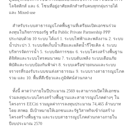
โลจิสติกส์ และ 6. โซนที่อยู่อาศัยหลักสำหรับคนทุกกลุ่มรายได้
และ Mixed-use
สำหรับระบบสาธารณูปโภคพื้นฐานที่เตรียมเปิดเอกชนร่วม
ลงทุนในกิจการของรัฐ หรือ Public Private Partnership PPP
ประกอบด้วย 10 ระบบ ได้แก่ 1. ระบบไฟฟ้าและพลังงาน 2. ระบบ
น้ำประปา 3. ระบบจัดเก็บน้ำเสียและผลิตน้ำรีไซเคิล 4. ระบบ
บริหารจัดการน้ำ 5. ระบบจัดการขยะ 6. ระบบโครงสร้างพื้นฐาน
ดิจิทัลและระบบโทรคมนาคม 7. ระบบดับเพลิง ระบบเตือนภัย
พิบัติและระบบป้องกันฟ้าผ่า 8. ระบบเครือข่ายถนนและระบบ
จราจรที่รองรับระบบขนส่งสาธารณะ 9. ระบบรางสาธารณูปโภค
รวม และ 10. พื้นที่สีเขียวและภูมิทัศน์ส่วนกลาง
ทั้งนี้ คาดว่าภายในปีประมาณ 2569 จะสามารถเปิดให้เอกชน
ร่วมลงทุนระบบโครงสร้างพื้นฐานและสาธารณูปโภคต่างๆ ใน
โครงการ EECiti รวมมูลค่าการลงทุนประมาณ 74,465 ล้านบาท
โดย สกพอ. มีเป้าหมายให้เอกชนและรัฐวิสาหกิจเข้าก่อสร้าง
โครงสร้างพื้นฐาน และระบบสาธารณูปโภคส่วนกลางภายใน
ปีงบประมาณ 2570