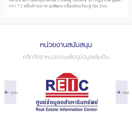
เอกชน ดึงร่วมลงทุนโครงสร้างพื้นฐานและสาธารณูปโภค มูลค่า
กว่า 7.2 หมื่นล้านบาท มุ่งพัฒนาเมืองอัจฉริยะสู่ Net Zero
หน่วยงานสนับสนุน
คลิกที่ตราหน่วยงานเพื่อดูข้อมูลเพิ่มเติม
prev
next