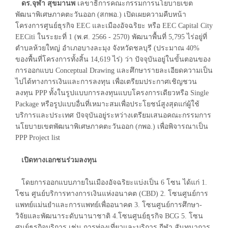
ดร.จุฬา สุขมานพ
เลขาธิการคณะกรรมการนโยบายเขต
พัฒนาพิเศษภาคตะวันออก (สกพอ.) เปิดเผยความคืบหน้า
โครงการศูนย์ธุรกิจ EEC และเมืองอัจฉริยะ หรือ EEC Capital City
EECiti ในระยะที่ 1 (พ.ศ. 2566 - 2570) พัฒนาพื้นที่ 5,795 ไร่อยู่ที่
ตำบลห้วยใหญ่ อำเภอบางละมุง จังหวัดชลบุรี (ประมาณ 40%
ของพื้นที่โครงการทั้งสิ้น 14,619 ไร่) ว่า ปัจจุบันอยู่ในขั้นตอนของ
การออกแบบ Conceptual Drawing และศึกษารายละเอียดความเป็น
ไปได้ทางการเงินและการลงทุน เพื่อเตรียมประกาศเชิญชวน
ลงทุน PPP ทั้งในรูปแบบการลงทุนแบบโครงการเดียวหรือ Single
Package หรือรูปแบบอื่นที่เหมาะสมเพื่อประโยชน์สูงสุดแก่ผู้ใช้
บริการและประเทศ ปัจจุบันอยู่ระหว่างเตรียมเสนอคณะกรรมการ
นโยบายเขตพัฒนาพิเศษภาคตะวันออก (กพอ.) เพื่อพิจารณาเป็น
PPP Project list
เปิดทางเอกชนร่วมลงทุน
โดยการออกแบบภายในเมืองอัจฉริยะแบ่งเป็น 6 โซน ได้แก่ 1.
โซน ศูนย์บริการทางการเงินแห่งอนาคต (CBD) 2. โซนศูนย์การ
แพทย์แม่นยำและการแพทย์เพื่ออนาคต 3. โซนศูนย์การศึกษา-
วิจัยและพัฒนาระดับนานาชาติ 4.โซนศูนย์ธุรกิจ BCG 5. โซน
ศูนย์ธุรกิจบริการ เช่น การท่องเที่ยวและบริการ กีฬา สันทนาการ