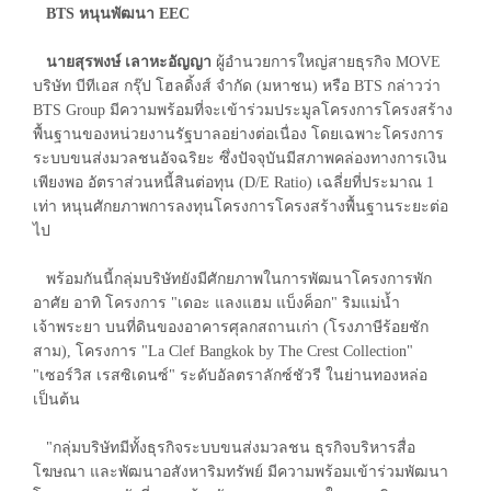
BTS หนุนพัฒนา EEC
นายสุรพงษ์ เลาหะอัญญา
ผู้อำนวยการใหญ่สายธุรกิจ MOVE
บริษัท บีทีเอส กรุ๊ป โฮลดิ้งส์ จำกัด (มหาชน) หรือ BTS กล่าวว่า
BTS Group มีความพร้อมที่จะเข้าร่วมประมูลโครงการโครงสร้าง
พื้นฐานของหน่วยงานรัฐบาลอย่างต่อเนื่อง โดยเฉพาะโครงการ
ระบบขนส่งมวลชนอัจฉริยะ ซึ่งปัจจุบันมีสภาพคล่องทางการเงิน
เพียงพอ อัตราส่วนหนี้สินต่อทุน (D/E Ratio) เฉลี่ยที่ประมาณ 1
เท่า หนุนศักยภาพการลงทุนโครงการโครงสร้างพื้นฐานระยะต่อ
ไป
พร้อมกันนี้กลุ่มบริษัทยังมีศักยภาพในการพัฒนาโครงการพัก
อาศัย อาทิ โครงการ "เดอะ แลงแฮม แบ็งค็อก" ริมแม่น้ำ
เจ้าพระยา บนที่ดินของอาคารศุลกสถานเก่า (โรงภาษีร้อยชัก
สาม), โครงการ "La Clef Bangkok by The Crest Collection"
"เซอร์วิส เรสซิเดนซ์" ระดับอัลตราลักซ์ชัวรี ในย่านทองหล่อ
เป็นต้น
"กลุ่มบริษัทมีทั้งธุรกิจระบบขนส่งมวลชน ธุรกิจบริหารสื่อ
โฆษณา และพัฒนาอสังหาริมทรัพย์ มีความพร้อมเข้าร่วมพัฒนา