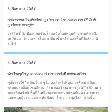
6 สิงหาคม 2569
อานิสงส์ผังเมืองเชียงใหม่ บูม 'ย่านรวมโชค-วงแหวนรอบ2' ขึ้นชั้น
ศูนย์กลางเศรษฐกิจ
อรสิรินชี้ ผังเมืองรวมเชียงใหม่ฉบับใหม่หนุนศักยภาพทำเลฝั่ง
ตะวันออก โดยเฉพาะโซนพายัพ เซ็นทรัล และพื้นที่ใกล้สถานี
รถไฟ
3 สิงหาคม 2569
ผังเมืองภูเก็ตชูโมเดลสิงคโปร์ เดอะมอลล์-เซ็นทรัลแข่งเดือด
ภูเก็ตเร่งใช้ผังเมืองใหม่ ชูโมเดลสิงคโปร์คุมการพัฒนาเมือง
พร้อมปลดล็อกโซนสีแดง–สีส้ม ก่อสร้างอาคารสูงได้ถึง 60 เมตร
ขณะที่ข้อจำกัดพื้นที่สีเหลืองอาจกระทบต้นทุนพัฒนาโครงการ
และหนุนผู้ประกอบการหันพัฒนาโครงการพูลวิลล่ามากขึ้น