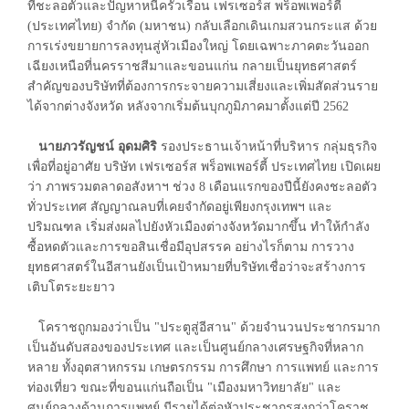
ที่ชะลอตัวและปัญหาหนี้ครัวเรือน เฟรเซอร์ส พร็อพเพอร์ตี้
(ประเทศไทย) จำกัด (มหาชน) กลับเลือกเดินเกมสวนกระแส ด้วย
การเร่งขยายการลงทุนสู่หัวเมืองใหญ่ โดยเฉพาะภาคตะวันออก
เฉียงเหนือที่นครราชสีมาและขอนแก่น กลายเป็นยุทธศาสตร์
สำคัญของบริษัทที่ต้องการกระจายความเสี่ยงและเพิ่มสัดส่วนราย
ได้จากต่างจังหวัด หลังจากเริ่มต้นบุกภูมิภาคมาตั้งแต่ปี 2562
นายภวรัญชน์ อุดมศิริ
รองประธานเจ้าหน้าที่บริหาร กลุ่มธุรกิจ
เพื่อที่อยู่อาศัย บริษัท เฟรเซอร์ส พร็อพเพอร์ตี้ ประเทศไทย เปิดเผย
ว่า ภาพรวมตลาดอสังหาฯ ช่วง 8 เดือนแรกของปีนี้ยังคงชะลอตัว
ทั่วประเทศ สัญญาณลบที่เคยจำกัดอยู่เพียงกรุงเทพฯ และ
ปริมณฑล เริ่มส่งผลไปยังหัวเมืองต่างจังหวัดมากขึ้น ทำให้กำลัง
ซื้อหดตัวและการขอสินเชื่อมีอุปสรรค อย่างไรก็ตาม การวาง
ยุทธศาสตร์ในอีสานยังเป็นเป้าหมายที่บริษัทเชื่อว่าจะสร้างการ
เติบโตระยะยาว
โคราชถูกมองว่าเป็น "ประตูสู่อีสาน" ด้วยจำนวนประชากรมาก
เป็นอันดับสองของประเทศ และเป็นศูนย์กลางเศรษฐกิจที่หลาก
หลาย ทั้งอุตสาหกรรม เกษตรกรรม การศึกษา การแพทย์ และการ
ท่องเที่ยว ขณะที่ขอนแก่นถือเป็น "เมืองมหาวิทยาลัย" และ
ศูนย์กลางด้านการแพทย์ มีรายได้ต่อหัวประชากรสูงกว่าโคราช