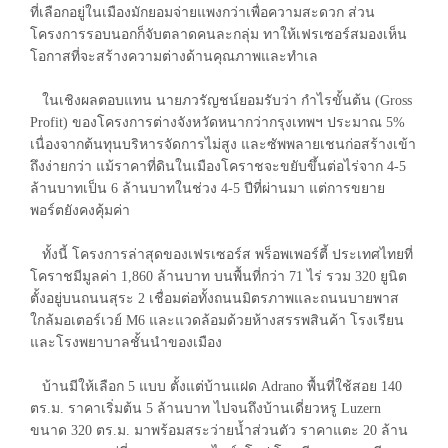
ที่เลือกอยู่ในเมืองมักยอมจ่ายแพงกว่าเพื่อความสะดวก ส่วน
โครงการรอบนอกก็จับตลาดคนละกลุ่ม ทาให้เฟรเซอร์สมองเห็น
โอกาสที่จะสร้างความต่างด้านคุณภาพและทำเล
ในเชิงผลตอบแทน นายภวรัญชน์ยอมรับว่า กำไรขั้นต้น (Gross
Profit) ของโครงการต่างจังหวัดหนากว่ากรุงเทพฯ ประมาณ 5%
เนื่องจากต้นทุนบริหารจัดการไม่สูง และซัพพลายเชนก่อสร้างเข้า
ถึงง่ายกว่า แม้ราคาที่ดินในเมืองโคราชจะขยับขึ้นต่อไร่จาก 4-5
ล้านบาทเป็น 6 ล้านบาทในช่วง 4-5 ปีที่ผ่านมา แต่การขยาย
พอร์ตยังคงคุ้มค่า
ทั้งนี้ โครงการล่าสุดของเฟรเซอร์ส พร็อพเพอร์ตี้ ประเทศไทยที่
โคราชมีมูลค่า 1,860 ล้านบาท บนพื้นที่กว่า 71 ไร่ รวม 320 ยูนิต
ตั้งอยู่บนถนนสุระ 2 เชื่อมต่อทั้งถนนมิตรภาพและถนนบายพาส
ใกล้มอเตอร์เวย์ M6 และแวดล้อมด้วยห้างสรรพสินค้า โรงเรียน
และโรงพยาบาลชั้นนำของเมือง
บ้านมีให้เลือก 5 แบบ ตั้งแต่บ้านแฝด Adrano พื้นที่ใช้สอย 140
ตร.ม. ราคาเริ่มต้น 5 ล้านบาท ไปจนถึงบ้านเดี่ยวหรู Luzern
ขนาด 320 ตร.ม. มาพร้อมสระว่ายน้ำส่วนตัว ราคาแตะ 20 ล้าน