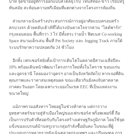
บาท จุดขายอยู่ที่การออกแบบสไตล์ยุโรป โทนสีทอง-ขาว เรียบหรู
ทันสมัย สะท้อนความพรีเมียมที่แตกต่างจากโครงการท้องถิ่น
ส่วนกลางเน้นสร้างประสบการณ์การอยู่อาศัยแบบครอบครัว
ครบวงจร ด้วยคลับเฮ้าส์ที่ได้แรงบันดาลใจจากสวน "ไฮด์พาร์ก"
กรุงลอนดอน พื้นที่กว่า 3 ไร่ มีทั้งสระว่ายน้ำ ฟิตเนส Co-working
Space สนามเด็กเล่น พื้นที่ Pet Society และ Jogging Track ภายใต้
ระบบรักษาความปลอดภัย 24 ชั่วโมง
อีกทั้ง เฟรเซอร์สยังตั้งเป้าการเติบโตในตลาดอีสานเฉลี่ยปีละ
10% พร้อมเดินหน้าพัฒนาโครงการใหม่ทั้งในโคราช ขอนแก่น
และอุดรธานี โดยมองว่าอุดรฯ อาจเป็นจังหวัดถัดไป หากเจอที่ดิน
คุณภาพและราคาสมเหตุสมผล ขณะเดียวกันยังคงจับตาตลาด
ภาคตะวันออก โดยเฉพาะระยองในเขต EEC ที่เป็นแหล่งงาน
ขนาดใหญ่
แม้ภาพรวมอสังหาฯ ไทยอยู่ในช่วงท้าทาย แต่การวาง
ยุทธศาสตร์ขยายสู่หัวเมืองใหญ่ของเฟรเซอร์ส พร็อพเพอร์ตี้ ถือ
เป็นการปรับตัวที่สอดรับกับโครงสร้างเศรษฐกิจภูมิภาค โดยใช้จุด
แข็งของแบรนด์บ้านหรูเจาะกลุ่มกำลังซื้อมั่นคง ในขณะที่ผู้
ประกอบการหลายรายยังเน้นตลาดกรุงเทพฯ และปริมณฑล การ