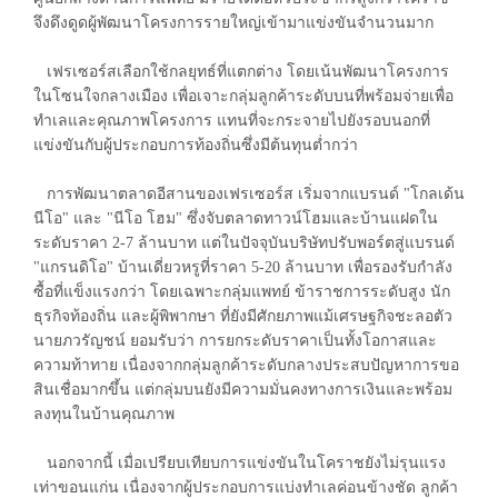
จึงดึงดูดผู้พัฒนาโครงการรายใหญ่เข้ามาแข่งขันจำนวนมาก
เฟรเซอร์สเลือกใช้กลยุทธ์ที่แตกต่าง โดยเน้นพัฒนาโครงการ
ในโซนใจกลางเมือง เพื่อเจาะกลุ่มลูกค้าระดับบนที่พร้อมจ่ายเพื่อ
ทำเลและคุณภาพโครงการ แทนที่จะกระจายไปยังรอบนอกที่
แข่งขันกับผู้ประกอบการท้องถิ่นซึ่งมีต้นทุนต่ำกว่า
การพัฒนาตลาดอีสานของเฟรเซอร์ส เริ่มจากแบรนด์ "โกลเด้น
นีโอ" และ "นีโอ โฮม" ซึ่งจับตลาดทาวน์โฮมและบ้านแฝดใน
ระดับราคา 2-7 ล้านบาท แต่ในปัจจุบันบริษัทปรับพอร์ตสู่แบรนด์
"แกรนดิโอ" บ้านเดี่ยวหรูที่ราคา 5-20 ล้านบาท เพื่อรองรับกำลัง
ซื้อที่แข็งแรงกว่า โดยเฉพาะกลุ่มแพทย์ ข้าราชการระดับสูง นัก
ธุรกิจท้องถิ่น และผู้พิพากษา ที่ยังมีศักยภาพแม้เศรษฐกิจชะลอตัว
นายภวรัญชน์ ยอมรับว่า การยกระดับราคาเป็นทั้งโอกาสและ
ความท้าทาย เนื่องจากกลุ่มลูกค้าระดับกลางประสบปัญหาการขอ
สินเชื่อมากขึ้น แต่กลุ่มบนยังมีความมั่นคงทางการเงินและพร้อม
ลงทุนในบ้านคุณภาพ
นอกจากนี้ เมื่อเปรียบเทียบการแข่งขันในโคราชยังไม่รุนแรง
เท่าขอนแก่น เนื่องจากผู้ประกอบการแบ่งทำเลค่อนข้างชัด ลูกค้า