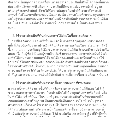
ศักยภาพ โดยดูจากความเคลื่อนไหวของราคาประเมินที่เดินก็ได้ว่าสูงขึ้นมาก
น้อยแค่ไหนในแต่ละปี หรือราคาประเมินที่ดินบางแห่งอาจจะยังต่ำอยู่ แต่
บริเวณทำเลเหล่านั้นกำลังจะได้รับการพัฒนา ก็จะทำให้เราหาจังหวะเข้า
ลงทุนซื้อได้ในราคาที่เหมาะสมนั่นเอง ดังนั้น สำหรับใครที่อยากลงทุนอสังหาฯ
แต่ไม่รู้ว่าจะเริ่มต้นลงทุนจากทำเลไหนดี การสืบค้นสำรวจราคาประเมินที่ดิน
ถือเป็นจุดเริ่มต้นที่ดีที่ทำให้เรามองเห็นภาพว่าทำเลใดเป็นทำเลทองที่น่า
ลงทุน
ใช้ราคาประเมินที่ดินคำนวณค่าใช้จ่ายในซื้อขายอสังหาฯ
ในการซื้ออสังหาฯ แต่ละครั้งนั้น จะมีค่าใช้จ่ายสำคัญอยู่หลายอย่าง แต่ตัว
หนึ่งที่เกี่ยวข้องกับราคาประเมินที่ดินก็คือ ค่าธรรมเนียมในการโอนกรรมสิทธิ์
ซึ่งตามกฎหมายจะคิดอยู่ที่ 2% ของราคาประเมินที่ดิน โดยปกติจะแบ่งจ่ายกัน
คนละครึ่ง คือผู้ซื้อ 1% และผู้ขายอีก 1% ซึ่งหากเราทราบราคาประเมินที่ดินก็
จะทำให้สามารถวางแผนค่าใช้จ่ายได้อย่างแม่นยำและเตรียมพร้อมค่าใช้
จ่ายเอาไว้ได้อย่างเพียงพอ นอกจากนั้นแล้ว สำหรับคนที่ขายอสังหาฯ ก็อาจจะ
ใช้ราคาประเมินที่ดินในการประมาณการภาษีเงินได้ส่วนบุคคลที่ต้องจ่ายจาก
การขายอสังหาฯ ได้ด้วย โดยสรุปแล้วก็คือ การรู้ราคาประเมินที่ดินมีบทบาท
สำคัญต่อการวางแผนการเงินที่มีประสิทธิภาพเพื่อการซื้อขายอสังหาฯ นั่นเอง
ใช้ราคาประเมินที่ดินหาราคาซื้อขายอสังหาฯ ที่เหมาะสม
หากเราเป็นคนที่ต้องการซื้อที่ดินแต่ไม่ทราบราคาประเมินที่ดินเลย ไม่ว่าผู้
ขายจะบอกราคาเท่าไรมาเราก็จะประเมินไม่ได้ว่าถูกหรือแพงหรือคุ้มค่าหรือ
ไม่ ทำให้อาจซื้อที่ดินมาในราคาที่สูงกว่าราคาประเมินเป็นจำนวนมากได้
เช่นกันกับหากเราเป็นผู้ขาย มีคนมาขอซื้อที่ดินจากเราโดยที่เราไม่รู้ราคา
ประเมินที่ดิน ก็อาจทำให้เราขายที่ดินไปในราคาที่ต่ำกว่าราคาประเมินหรือ
ได้กำไรไม่คุ้มค่าอย่างที่ควรจะเป็น ในขณะที่การซื้อขายบ้าน อาคารชุด ก็
จำเป็นต้องรู้ราคาประเมินที่ดินเอาไว้ด้วยเช่นกัน เพราะถ้าเรารู้ว่าที่ดินผืนนั้น