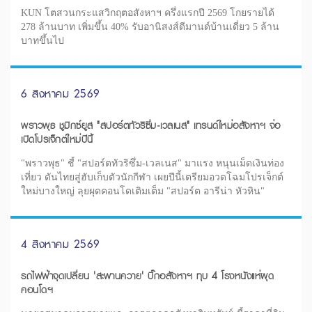
KUN โตสวนกระแสวิกฤตอสังหาฯ ครึ่งแรกปี 2569 โกยรายได้
278 ล้านบาท เพิ่มขึ้น 40% รับอานิสงส์ดีมานด์บ้านเดี่ยว 5 ล้าน
บาทขึ้นไป
6 สิงหาคม 2569
พราวพุธ ชูมิกซ์ยูส "สปอร์ตทัวริซึ่ม-เวลเนส" เทรนด์ใหม่อสังหาฯ จ่อ
เปิดโปรเจ็กต์ใหม่ปีนี้
"พราวพุธ" ชี้ "สปอร์ตทัวริซึ่ม-เวลเนส" มาแรง หนุนเม็ดเงินท่อง
เที่ยว ดันไทยสู่ฮับเก็บตัวนักกีฬา เผยปีนี้เตรียมอวดโฉมโปรเจ็กต์
ใหม่บางใหญ่ ลุยผุดคอนโดเติมเต็ม "สปอร์ต อารีน่า หัวหิน"
4 สิงหาคม 2569
รถไฟฟ้าจุดเปลี่ยน 'สะพานควาย' บิ๊กอสังหาฯ ทุบ 4 โรงหนังแห่ผุด
คอนโดฯ