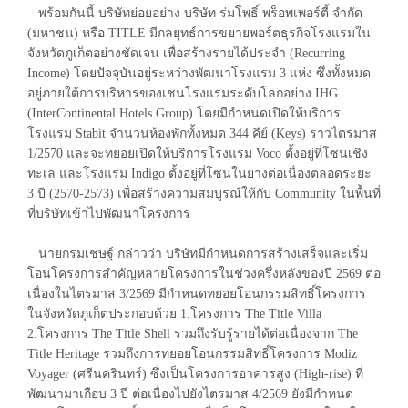
พร้อมกันนี้ บริษัทย่อยอย่าง บริษัท ร่มโพธิ์ พร็อพเพอร์ตี้ จำกัด
(มหาชน) หรือ TITLE มีกลยุทธ์การขยายพอร์ตธุรกิจโรงแรมใน
จังหวัดภูเก็ตอย่างชัดเจน เพื่อสร้างรายได้ประจำ (Recurring
Income) โดยปัจจุบันอยู่ระหว่างพัฒนาโรงแรม 3 แห่ง ซึ่งทั้งหมด
อยู่ภายใต้การบริหารของเชนโรงแรมระดับโลกอย่าง IHG
(InterContinental Hotels Group) โดยมีกำหนดเปิดให้บริการ
โรงแรม Stabit จำนวนห้องพักทั้งหมด 344 คีย์ (Keys) ราวไตรมาส
1/2570 และจะทยอยเปิดให้บริการโรงแรม Voco ตั้งอยู่ที่โซนเชิง
ทะเล และโรงแรม Indigo ตั้งอยู่ที่โซนในยางต่อเนื่องตลอดระยะ
3 ปี (2570-2573) เพื่อสร้างความสมบูรณ์ให้กับ Community ในพื้นที่
ที่บริษัทเข้าไปพัฒนาโครงการ
นายกรมเชษฐ์ กล่าวว่า บริษัทมีกำหนดการสร้างเสร็จและเริ่ม
โอนโครงการสำคัญหลายโครงการในช่วงครึ่งหลังของปี 2569 ต่อ
เนื่องในไตรมาส 3/2569 มีกำหนดทยอยโอนกรรมสิทธิ์โครงการ
ในจังหวัดภูเก็ตประกอบด้วย 1.โครงการ The Title Villa
2.โครงการ The Title Shell รวมถึงรับรู้รายได้ต่อเนื่องจาก The
Title Heritage รวมถึงการทยอยโอนกรรมสิทธิ์โครงการ Modiz
Voyager (ศรีนครินทร์) ซึ่งเป็นโครงการอาคารสูง (High-rise) ที่
พัฒนามาเกือบ 3 ปี ต่อเนื่องไปยังไตรมาส 4/2569 ยังมีกำหนด