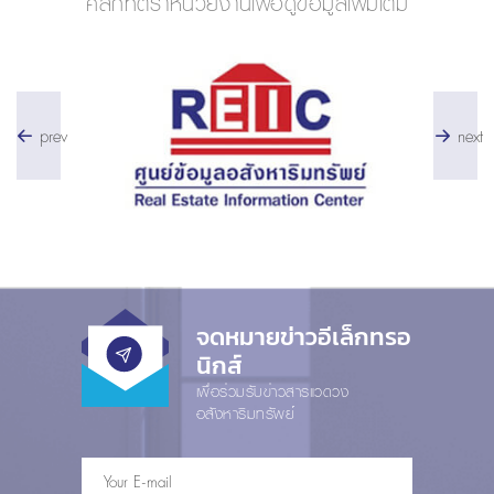
คลิกที่ตราหน่วยงานเพื่อดูข้อมูลเพิ่มเติม
prev
next
จดหมายข่าวอีเล็กทรอ
นิกส์
เพื่อร่วมรับข่าวสารแวดวง
อสังหาริมทรัพย์