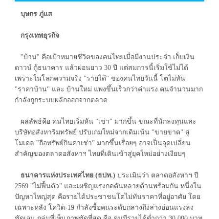
บุษกร ภู่แส
กรุงเทพธุรกิจ
"บ้าน" คือเป้าหมายชีวิตของคนไทยเมื่อมีงานประจำ เก็บเงิน
ดาวน์ กู้ธนาคาร แล้วผ่อนยาว 30 ปี แต่สมการนี้เริ่มใช้ไม่ได้
เพราะในโลกความจริง "รายได้" ของคนไทยวันนี้ โตไม่ทัน
"ราคาบ้าน" และ บ้านใหม่ แพงขึ้นเร็วกว่าค่าแรง คนจำนวนมาก
กำลังถูกระบบผลักออกจากตลาด
ผลลัพธ์คือ คนไทยเริ่มหัน "เช่า" มากขึ้น ขณะที่นักลงทุนและ
บริษัทอสังหาริมทรัพย์ ปรับเกมใหม่จากเดิมเน้น "ขายขาด" สู่
โมเดล "ถือทรัพย์กินค่าเช่า" มากขึ้นเรื่อยๆ อาจเป็นจุดเปลี่ยน
สำคัญของตลาดอสังหาฯ ไทยที่เดินเข้าสู่ยุคใหม่อย่างเงียบๆ
ธนาคารแห่งประเทศไทย (ธปท.)
ประเมินว่า ตลาดอสังหาฯ ปี
2569 "ไม่ฟื้นตัว" และเผชิญแรงกดดันหลายด้านพร้อมกัน หนึ่งใน
ปัญหาใหญ่สุด คือรายได้ประชาชนโตไม่ทันราคาที่อยู่อาศัย โดย
เฉพาะหลัง โควิด-19 กำลังซื้อคนระดับกลางถึงล่างอ่อนแรงลง
ชัดเจน กลุ่มที่เห็นภาพชัดที่สุด คือ คนมีรายได้ต่ำกว่า 30,000 บาท