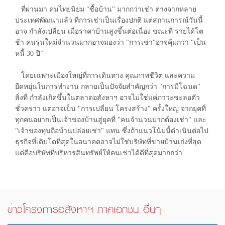
ที่ผ่านมา คนไทยนิยม "ซื้อบ้าน" มากกว่าเช่า ต่างจากหลาย
ประเทศพัฒนาแล้ว ที่การเช่าเป็นเรื่องปกติ แต่สถานการณ์วันนี้
อาจ กำลังเปลี่ยน เมื่อราคาบ้านสูงขึ้นต่อเนื่อง ขณะที่ รายได้โต
ช้า คนรุ่นใหม่จำนวนมากอาจมองว่า "การเช่า"อาจคุ้มกว่า "เป็น
หนี้ 30 ปี"
โดยเฉพาะเมืองใหญ่ที่การเดินทาง คุณภาพชีวิต และความ
ยืดหยุ่นในการทำงาน กลายเป็นปัจจัยสำคัญกว่า "การมีโฉนด"
สิ่งที่ กำลังเกิดขึ้นในตลาดอสังหาฯ อาจไม่ใช่แค่ภาวะชะลอตัว
ชั่วคราว แต่อาจเป็น "การเปลี่ยน โครงสร้าง" ครั้งใหญ่ จากยุคที่
ทุกคนอยากเป็นเจ้าของบ้านสู่ยุคที่ "คนจำนวนมากต้องเช่า" และ
"เจ้าของทุนถือบ้านปล่อยเช่า" แทน ซึ่งถ้าแนวโน้มนี้ดำเนินต่อไป
ธุรกิจที่เติบโตที่สุดในอนาคตอาจไม่ใช่บริษัทที่ขายบ้านเก่งที่สุด
แต่คือบริษัทที่บริหารสินทรัพย์ให้คนเช่าได้ดีที่สุดมากกว่า
ข่าวโครงการอสังหาฯ ภาคเอกชน อื่นๆ