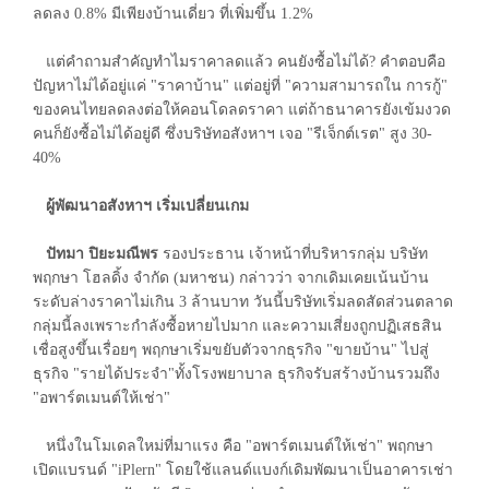
ลดลง 0.8% มีเพียงบ้านเดี่ยว ที่เพิ่มขึ้น 1.2%
แต่คำถามสำคัญทำไมราคาลดแล้ว คนยังซื้อไม่ได้? คำตอบคือ
ปัญหาไม่ได้อยู่แค่ "ราคาบ้าน" แต่อยู่ที่ "ความสามารถใน การกู้"
ของคนไทยลดลงต่อให้คอนโดลดราคา แต่ถ้าธนาคารยังเข้มงวด
คนก็ยังซื้อไม่ได้อยู่ดี ซึ่งบริษัทอสังหาฯ เจอ "รีเจ็กต์เรต" สูง 30-
40%
ผู้พัฒนาอสังหาฯ เริ่มเปลี่ยนเกม
ปัทมา ปิยะมณีพร
รองประธาน เจ้าหน้าที่บริหารกลุ่ม บริษัท
พฤกษา โฮลดิ้ง จำกัด (มหาชน) กล่าวว่า จากเดิมเคยเน้นบ้าน
ระดับล่างราคาไม่เกิน 3 ล้านบาท วันนี้บริษัทเริ่มลดสัดส่วนตลาด
กลุ่มนี้ลงเพราะกำลังซื้อหายไปมาก และความเสี่ยงถูกปฏิเสธสิน
เชื่อสูงขึ้นเรื่อยๆ พฤกษาเริ่มขยับตัวจากธุรกิจ "ขายบ้าน" ไปสู่
ธุรกิจ "รายได้ประจำ"ทั้งโรงพยาบาล ธุรกิจรับสร้างบ้านรวมถึง
"อพาร์ตเมนต์ให้เช่า"
หนึ่งในโมเดลใหม่ที่มาแรง คือ "อพาร์ตเมนต์ให้เช่า" พฤกษา
เปิดแบรนด์ "iPlern" โดยใช้แลนด์แบงก์เดิมพัฒนาเป็นอาคารเช่า