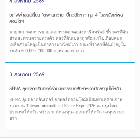
4 สิงหาคม 2569
รถไฟฟ้าจุดเปลี่ยน 'สะพานควาย' บิ๊กอสังหาฯ ทุบ 4 โรงหนังแห่ผุด
คอนโดฯ
นายกสมาคมการขายและการตลาดอสังหาริมทรัพย์ ชี้ราคาที่ดิน
ย่านสะพานควายทรงตัว หลังที่ดินเปล่าถูกพัฒนาไปเกือบหมด
เหลือส่วนใหญ่เป็นอาคารพาณิชย์เก่า ขณะที่ราคาที่ดินยังอยู่ใน
ระดับ 600,000–700,000 บาทต่อตารางวา
3 สิงหาคม 2569
SENA ลุยตลาดอินเตอร์ร่วมมหกรรมอสังหาฯเจาะนักลงทุนไต้หวัน
SENA ลุยตลาดอินเตอร์ ยกพอร์ตคอนโดมิเนียมทำเลศักยภาพ
ร่วมงาน Taiwan International Estate Expo 2026 ณ กรุงไทเป
ประเทศไต้หวัน หวังเจาะนักลงทุน–เอเจนต์ไต้หวัน ลงทุนระยะ
ยาว