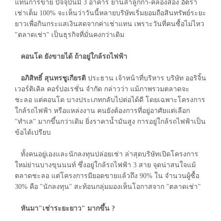
แทนการขาย ปัจจุบันมี 3 อาคาร ย่านลำลูกกา-คลองสอง อัตรา
เช่าเต็ม 100% จะเห็นว่าวันนี้หลายบริษัทเริ่มยอมถือสินทรัพย์ระยะ
ยาวเพื่อกินกระแสเงินสดจากค่าเช่าแทน เพราะวันที่คนซื้อไม่ไหว
"ตลาดเช่า" เป็นธุรกิจที่มั่นคงกว่าเดิม
คอนโด ยังขายได้ ถ้าอยู่ใกล้รถไฟฟ้า
อภิสิทธิ์ สุนทรชูเกียรติ
ประธาน เจ้าหน้าที่บริหาร บริษัท ออริจิ้น
เวอร์ติเคิล คอร์ปอเรชั่น จำกัด กล่าวว่า แม้ภาพรวมตลาดจะ
ชะลอ แต่คอนโด บางประเภทกลับไปต่อได้ดี โดยเฉพาะโครงการ
ใกล้รถไฟฟ้า หรือแหล่งงาน คนยังต้องการที่อยู่อาศัยแต่เลือก
"ทำเล" มากขึ้นกว่าเดิม ยิ่งราคาน้ำมันสูง การอยู่ใกล้รถไฟฟ้าเป็น
ข้อได้เปรียบ
ทั้งคนอยู่เองและนักลงทุนปล่อยเช่า ล่าสุดบริษัทเปิดโครงการ
ใหม่ย่านบางขุนนนท์ ซึ่งอยู่ใกล้รถไฟฟ้า 3 สาย จุดน่าสนใจแม้
ตลาดชะลอ แต่โครงการมียอดขายแล้วถึง 90% ใน จำนวนผู้ซื้อ
30% คือ "นักลงทุน" สะท้อนกลุ่มมองเห็นโอกาสจาก "ตลาดเช่า"
หันมา"เช่าระยะยาว" มากขึ้น ?