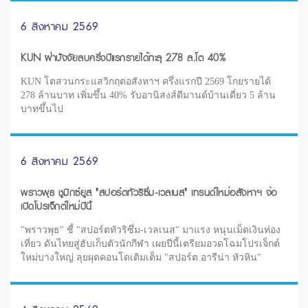
6 สิงหาคม 2569
KUN ฝ่าปัจจัยลบครึ่งปีแรกรายได้ทะลุ 278 ล.โต 40%
KUN โตสวนกระแสวิกฤตอสังหาฯ ครึ่งแรกปี 2569 โกยรายได้
278 ล้านบาท เพิ่มขึ้น 40% รับอานิสงส์ดีมานด์บ้านเดี่ยว 5 ล้าน
บาทขึ้นไป
6 สิงหาคม 2569
พราวพุธ ชูมิกซ์ยูส "สปอร์ตทัวริซึ่ม-เวลเนส" เทรนด์ใหม่อสังหาฯ จ่อ
เปิดโปรเจ็กต์ใหม่ปีนี้
"พราวพุธ" ชี้ "สปอร์ตทัวริซึ่ม-เวลเนส" มาแรง หนุนเม็ดเงินท่อง
เที่ยว ดันไทยสู่ฮับเก็บตัวนักกีฬา เผยปีนี้เตรียมอวดโฉมโปรเจ็กต์
ใหม่บางใหญ่ ลุยผุดคอนโดเติมเต็ม "สปอร์ต อารีน่า หัวหิน"