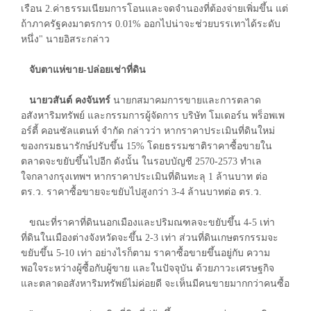
เรือน 2.ค่าธรรมเนียมการโอนและจดจำนองที่ต้องจ่ายเพิ่มขึ้น แต่
ถ้าภาครัฐคงมาตรการ 0.01% ออกไปน่าจะช่วยบรรเทาได้ระดับ
หนึ่ง" นายอิสระกล่าว
จับตาแห่ขาย-ปล่อยเช่าที่ดิน
นายวสันต์ คงจันทร์
นายกสมาคมการขายและการตลาด
อสังหาริมทรัพย์ และกรรมการผู้จัดการ บริษัท โมเดอร์น พร็อพเพ
อร์ตี้ คอนซัลแตนท์ จำกัด กล่าวว่า หากราคาประเมินที่ดินใหม่
ของกรมธนารักษ์ปรับขึ้น 15% โดยธรรมชาติราคาซื้อขายใน
ตลาดจะขยับขึ้นไปอีก ดังนั้น ในรอบบัญชี 2570-2573 ทำเล
ใจกลางกรุงเทพฯ หากราคาประเมินที่ดินทะลุ 1 ล้านบาท ต่อ
ตร.ว. ราคาซื้อขายจะขยับไปสูงกว่า 3-4 ล้านบาทต่อ ตร.ว.
ขณะที่ราคาที่ดินนอกเมืองและปริมณฑลจะขยับขึ้น 4-5 เท่า
ที่ดินในเมืองต่างจังหวัดจะขึ้น 2-3 เท่า ส่วนที่ดินเกษตรกรรมจะ
ขยับขึ้น 5-10 เท่า อย่างไรก็ตาม ราคาซื้อขายขึ้นอยู่กับ ความ
พอใจระหว่างผู้ซื้อกับผู้ขาย และในปัจจุบัน ด้วยภาวะเศรษฐกิจ
และตลาดอสังหาริมทรัพย์ไม่ค่อยดี จะเห็นมีคนขายมากกว่าคนซื้อ