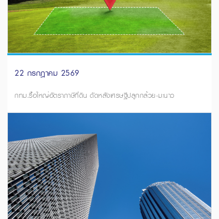
22 กรกฎาคม 2569
กทม.รื้อใหญ่อัตราภาษีที่ดิน ดัดหลังเศรษฐีปลูกกล้วย-มะนาว