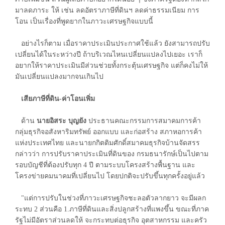
มาลดภาระ ให้ เช่น ลดอัตราภาษีที่ดินฯ ลดค่าธรรมเนียม การ
โอน เป็นเรื่องที่พูดยากในภาวะเศรษฐกิจแบบนี้
อย่างไรก็ตาม เมื่อราคาประเมินประกาศใช้แล้ว ยังสามารถปรับ
เปลี่ยนได้ในระหว่างปี ถ้าบริเวณไหนเปลี่ยนแปลงไปเยอะ เราก็
อยากให้ราคาประเมินมีส่วนช่วยทั้งกระตุ้นเศรษฐกิจ แต่ก็คงไม่ให้
มันเปลี่ยนแปลงมากจนเกินไป
เสียภาษีที่ดิน-ค่าโอนเพิ่ม
ด้าน
นายอิสระ บุญยัง
ประธานคณะกรรมการสมาคมการค้า
กลุ่มธุรกิจอสังหาริมทรัพย์ ออกแบบ และก่อสร้าง สภาหอการค้า
แห่งประเทศไทย และนายกกิตติมศักดิ์สมาคมธุรกิจบ้านจัดสรร
กล่าวว่า การปรับราคาประเมินที่ดินของ กรมธนารักษ์เป็นไปตาม
รอบบัญชีที่ต้องปรับทุก 4 ปี ตามระบบโครงสร้างพื้นฐาน และ
โครงข่ายคมนาคมที่เปลี่ยนไป โดยปกติจะปรับขึ้นทุกครั้งอยู่แล้ว
"แต่การปรับในช่วงที่ภาวะเศรษฐกิจชะลอตัวลากยาว จะมีผลก
ระทบ 2 ส่วนคือ 1.ภาษีที่ดินและสิ่งปลูกสร้างที่แพงขึ้น ขณะที่ภาค
รัฐไม่มีอัตราส่วนลดให้ จะกระทบต่อธุรกิจ อุตสาหกรรม และครัว