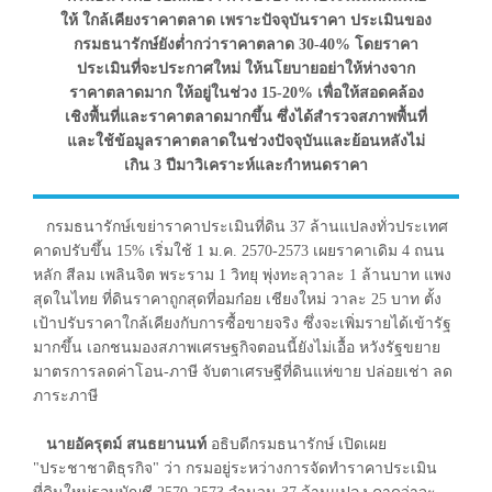
ให้ ใกล้เคียงราคาตลาด เพราะปัจจุบันราคา ประเมินของ
กรมธนารักษ์ยังต่ำกว่าราคาตลาด 30-40% โดยราคา
ประเมินที่จะประกาศใหม่ ให้นโยบายอย่าให้ห่างจาก
ราคาตลาดมาก ให้อยู่ในช่วง 15-20% เพื่อให้สอดคล้อง
เชิงพื้นที่และราคาตลาดมากขึ้น ซึ่งได้สำรวจสภาพพื้นที่
และใช้ข้อมูลราคาตลาดในช่วงปัจจุบันและย้อนหลังไม่
เกิน 3 ปีมาวิเคราะห์และกำหนดราคา
กรมธนารักษ์เขย่าราคาประเมินที่ดิน 37 ล้านแปลงทั่วประเทศ
คาดปรับขึ้น 15% เริ่มใช้ 1 ม.ค. 2570-2573 เผยราคาเดิม 4 ถนน
หลัก สีลม เพลินจิต พระราม 1 วิทยุ พุ่งทะลุวาละ 1 ล้านบาท แพง
สุดในไทย ที่ดินราคาถูกสุดที่อมก๋อย เชียงใหม่ วาละ 25 บาท ตั้ง
เป้าปรับราคาใกล้เคียงกับการซื้อขายจริง ซึ่งจะเพิ่มรายได้เข้ารัฐ
มากขึ้น เอกชนมองสภาพเศรษฐกิจตอนนี้ยังไม่เอื้อ หวังรัฐขยาย
มาตรการลดค่าโอน-ภาษี จับตาเศรษฐีที่ดินแห่ขาย ปล่อยเช่า ลด
ภาระภาษี
นายอัครุตม์ สนธยานนท์
อธิบดีกรมธนารักษ์ เปิดเผย
"ประชาชาติธุรกิจ" ว่า กรมอยู่ระหว่างการจัดทำราคาประเมิน