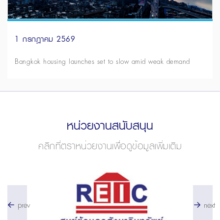
1 กรกฎาคม 2569
Bangkok housing launches set to slow amid weak demand
หน่วยงานสนับสนุน
คลิกที่ตราหน่วยงานเพื่อดูข้อมูลเพิ่มเติม
prev
next