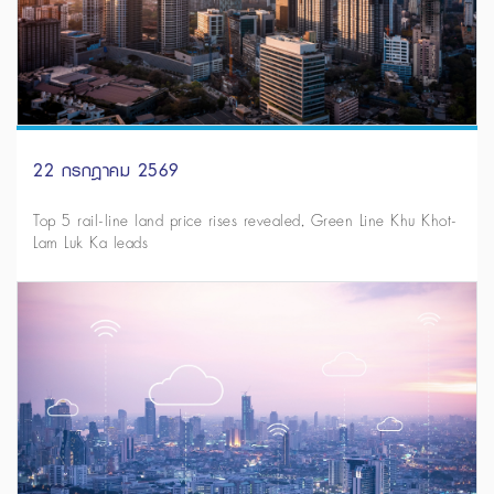
22 กรกฎาคม 2569
Top 5 rail-line land price rises revealed, Green Line Khu Khot-
Lam Luk Ka leads