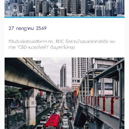
27 กรกฎาคม 2569
ที่ดินดิบพุ่งสวนอสังหาฯ-ศก. REIC ชี้ตลาดบ้านซบแต่ราคายังวิ่ง พบ
ทำเล "CBD-แนวรถไฟฟ้า" ดันมูลค่าไม่หยุด