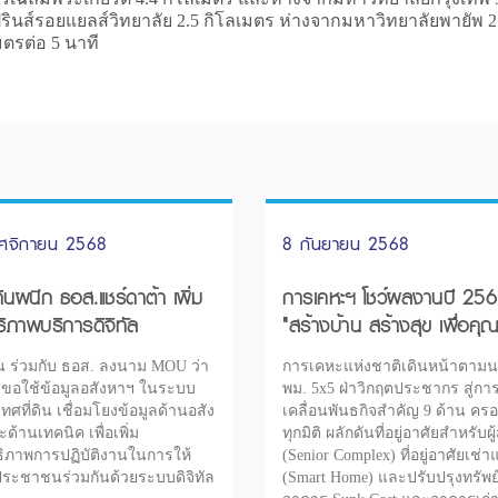
รินส์รอยแยลส์วิทยาลัย 2.5 กิโลเมตร ห่างจากมหาวิทยาลัยพายัพ 2
ตรต่อ 5 นาที
ศจิกายน 2568
8 กันยายน 2568
ดินผนึก ธอส.แชร์ดาต้า เพิ่ม
การเคหะฯ โชว์ผลงานปี 25
ธิภาพบริการดิจิทัล
"สร้างบ้าน สร้างสุข เพื่อค
ชีวิตที่ดี"
ิน ร่วมกับ ธอส. ลงนาม MOU ว่า
การเคหะแห่งชาติเดินหน้าตาม
รขอใช้ข้อมูลอสังหาฯ ในระบบ
พม. 5x5 ฝ่าวิกฤตประชากร สู่กา
ศที่ดิน เชื่อมโยงข้อมูลด้านอสัง
เคลื่อนพันธกิจสำคัญ 9 ด้าน คร
ด้านเทคนิค เพื่อเพิ่ม
ทุกมิติ ผลักดันที่อยู่อาศัยสำหรับผู
ิภาพการปฏิบัติงานในการให้
(Senior Complex) ที่อยู่อาศัยเช่
ระชาชนร่วมกันด้วยระบบดิจิทัล
(Smart Home) และปรับปรุงทรัพย