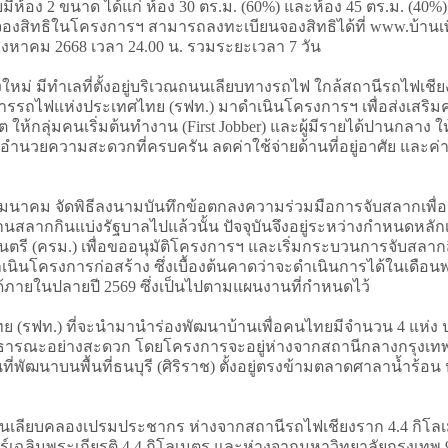
มีห้อง 2 ขนาด ได้แก่ ห้อง 30 ตร.ม. (60%) และห้อง 45 ตร.ม. (40%) 
้จองสิทธิในโครงการฯ สามารถลงทะเบียนจองสิทธิได้ที่ www.บ้านเพื่ht
31 สิงหาคม 2668 เวลา 24.00 น. รวมระยะเวลา 7 วัน
ียงใหม่ มีทำเลที่ตั้งอยู่บริเวณถนนเลียบทางรถไฟ ใกล้สถานีรถไฟเช
ของการรถไฟแห่งประเทศไทย (รฟท.) มาดำเนินโครงการฯ เพื่อส่งเสริ
ห้กลุ่มคนเริ่มต้นทำงาน (First Jobber) และผู้มีรายได้ปานกลาง ให้
อำนวยความสะดวกที่ครบครัน ลดค่าใช้จ่ายด้านที่อยู่อาศัย และค่
มนาคม จัดพิธีลงนามบันทึกข้อตกลงความร่วมมือการจับสลากเพื่อหา
นสลากกินแบ่งรัฐบาลไปแล้วนั้น ปัจจุบันจึงอยู่ระหว่างกำหนดหลักเก
ตรี (ครม.) เพื่อขออนุมัติโครงการฯ และเริ่มกระบวนการจับสลากสิท
เนินโครงการก่อสร้าง ซึ่งเบื้องต้นคาดว่าจะดำเนินการได้ในเดือนพ
ด้ภายในปลายปี 2569 ซึ่งเป็นไปตามแผนงานที่กำหนดไว้
ฟท.) ที่จะนำมานำร่องพัฒนาบ้านเพื่อคนไทยมีจำนวน 4 แห่ง ประกอบ
าธารณะอย่างสะดวก โดยโครงการจะอยู่ห่างจากสถานีกลางกรุงเทพอ
่พัฒนาบนพื้นที่ธนบุรี (ศิริราช) ตั้งอยู่ตรงข้ามตลาดศาลาน้ำร้อ
้ถนนเลียบคลองเปรมประชากร ห่างจากสถานีรถไฟเชียงราก 4.4 กิโล
ฉลิมพระเกียรติ 4.4 กิโลเมตร และห่างจากมหาวิทยาลัยกรุงเทพ 9 ก