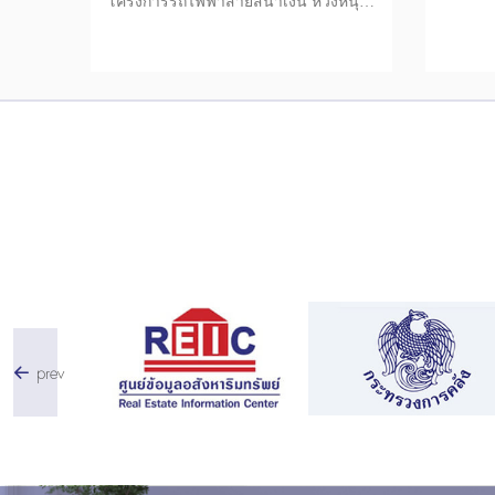
โครงการรถไฟฟ้าสายสีน้ำเงิน หวังหนุน
รายได้ ลดการอุดหนุนจากรัฐ
prev