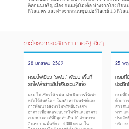
ติดถนนเจริญเมือง ถนนทุ่งโฮเต็ล ห่างจากโรงเรียนป
กิโลเมตร และห่างจากถนนซุปเปอร์ไฮเวย์ 1.3 กิโลเม
ข่าวโครงการอสังหาฯ ภาครัฐ อื่นๆ
28 มกราคม 2569
25 พฤ
ครม.ไฟเขียว 'รฟม.' พัฒนาพื้นที่
กรมที่
รถไฟฟ้าสายสีน้ำเงินรวม7แห่ง
ประสิท
ครม.ไฟเขียวให้ รฟม. ดำเนินการให้เช่า
กรมที่ด
หรือให้สิทธิใด ๆ ในอสังหาริมทรัพย์และ
ด้วยกา
การพัฒนาอสังหาริมทรัพย์ประเภท
สารสนเท
อาคารเชื่อมต่อระบบรถไฟฟ้าและอาคาร
หาฯ และ
อเนกประสงค์ที่มีมูลค่าเกิน 10 ล้านบาท
ประสิทธ
7 แห่ง รวมพื้นที่กว่า 4,300 ตร.ม. ใน
บริการป