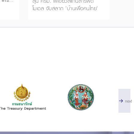
ลุ้น ครม. ไฟเขียวสแกนสารพัด
 พร้อม
โมเดล จับสลาก 'บ้านเพื่อคนไทย'
าที่
next