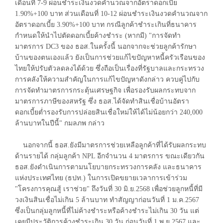
เดือนที่ 7-9 ผ่อนชำระเงินงวดคำนวณจากอัตราดอกเบี้ย
1.90%+100 บาท ส่วนเดือนที่ 10-12 ผ่อนชำระเงินงวดคำนวณจาก
อัตราดอกเบี้ย 3.90%+100 บาท กรณีลูกค้าชำระเกินที่ธนาคาร
กำหนดให้นำไปตัดดอกเบี้ยค้างชำระ (หากมี) "การจัดทำ
มาตรการ DC3 ของ ธอส.ในครั้งนี้ นอกจากจะช่วยลูกค้ารักษา
บ้านของตนเองแล้ว ยังเป็นการช่วยแก้ไขปัญหาหนี้ครัวเรือนของ
ไทยให้ปรับตัวลดลงได้ด้วย ซึ่งถือเป็นเรื่องที่รัฐบาลและกระทรวง
การคลังให้ความสำคัญในการแก้ไขปัญหาดังกล่าว ควบคู่ไปกับ
การจัดทำมาตรการกระตุ้นเศรษฐกิจ เพื่อรองรับผลกระทบจาก
มาตรการภาษีของสหรัฐ ซึ่ง ธอส.ได้จัดทำสินเชื่อบ้านอัตรา
ดอกเบี้ยต่ำรองรับการปล่อยสินเชื่อใหม่ให้ได้ไม่น้อยกว่า 240,000
ล้านบาทในปีนี้" กมลภพ กล่าว
นอกจากนี้ ธอส.ยังมีมาตรการช่วยเหลือลูกค้าที่ได้รับผลกระทบ
ด้านรายได้ กลุ่มลูกค้า NPL อีกจำนวน 4 มาตรการ ขณะเดียวกัน
ธอส.ยังดำเนินการตามนโยบายกระทรวงการคลัง และธนาคาร
แห่งประเทศไทย (ธปท.) ในการเปิดขยายเวลาการเข้าร่วม
"โครงการคุณสู้ เราช่วย" ถึงวันที่ 30 มิ.ย.2568 เพื่อช่วยลูกหนี้ที่มี
วงเงินสินเชื่อไม่เกิน 5 ล้านบาท ทำสัญญาก่อนวันที่ 1 ม.ค.2567
ซึ่งเป็นกลุ่มลูกหนี้ที่ไม่ค้างชำระหรือค้างชำระไม่เกิน 30 วัน แต่
เคยมีประวัติการค้างชำระเกิน 30 วัน ก่อนวันที่ 1 พ.ย.2567 และ