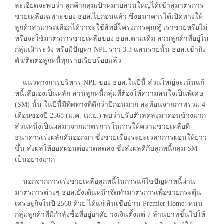
ละเอียดจะพบว่า ลูกค้ากลุ่มเป้าหมายส่วนใหญ่ได้เข้าสู่มาตรการ
ช่วยเหลือเฉพาะของ ธอส.ไปก่อนแล้ว ซึ่งธนาคารได้เปิดทางให้
ลูกค้าสามารถเลือกได้ว่าจะใช้สิทธิ์โครงการคุณสู้ เราช่วยหรือไม่
หรือจะใช้มาตรการช่วยเหลือของ ธอส.ตามเดิม ส่วนลูกค้าที่อยู่ใน
กลุ่มเฝ้าระวัง หรือมีปัญหา NPL ราว 3.3 แสนรายนั้น ธอส.เข้าถึง
ตัว/ติดต่อลูกหนี้ทุกรายเรียบร้อยแล้ว
แนวทางการบริหาร NPL ของ ธอส.ในปีนี้ ส่วนใหญ่จะเน้นแก้
หนี้เสียเองเป็นหลัก ส่วนลูกหนี้กลุ่มที่ต้องให้ความสนใจเป็นพิเศษ
(SM) นั้น ในปีนี้มีทิศทางที่ดีกว่าปีก่อนมาก สะท้อนจากภาพรวม 4
เดือนของปี 2568 (ม.ค.-เม.ย.) พบว่าปรับตัวลดลงมาค่อนข้างมาก
ส่วนหนึ่งเป็นผลมาจากมาตรการในการให้ความช่วยเหลือที่
ธนาคารเร่งผลักดันออกมา ซึ่งช่วยเรื่องระยะเวลาการผ่อนให้ยาว
ขึ้น ส่งผลให้ยอดผ่อนต่องวดลดลง ซึ่งส่งผลดีกับลูกหนี้กลุ่ม SM
เป็นอย่างมาก
นอกจากการเร่งช่วยเหลือลูกหนี้ในการแก้ไขปัญหาหนี้ผ่าน
มาตรการต่างๆ ธอส.ยังเดินหน้าจัดทำมาตรการเพื่อช่วยกระตุ้น
เศรษฐกิจในปี 2568 ด้วย ได้แก่ สินเชื่อบ้าน Premier Home: หนุน
กลุ่มลูกค้าที่มีกำลังซื้อที่อยู่อาศัย วงเงินตั้งแต่ 7 ล้านบาทขึ้นไปให้