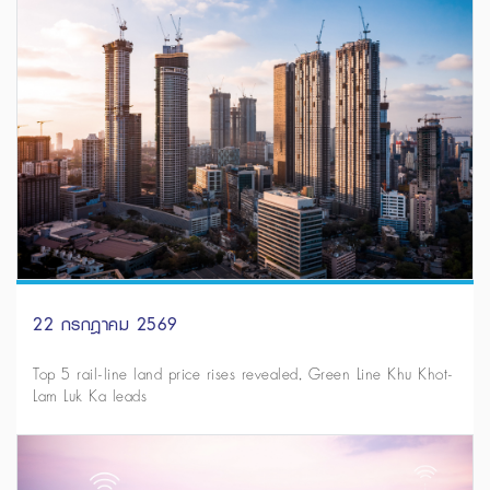
22 กรกฎาคม 2569
Top 5 rail-line land price rises revealed, Green Line Khu Khot-
Lam Luk Ka leads