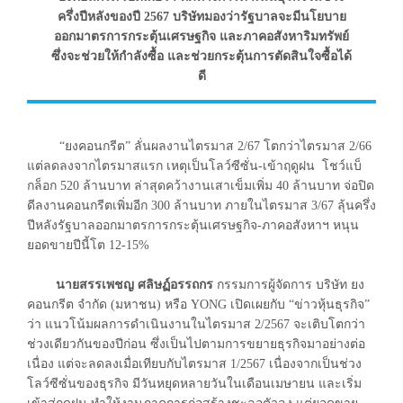
ครึ่งปีหลังของปี 2567 บริษัทมองว่ารัฐบาลจะมีนโยบาย
ออกมาตรการกระตุ้นเศรษฐกิจ และภาคอสังหาริมทรัพย์
ซึ่งจะช่วยให้กำลังซื้อ และช่วยกระตุ้นการตัดสินใจซื้อได้
ดี
“ยงคอนกรีต” ลั่นผลงานไตรมาส 2/67 โตกว่าไตรมาส 2/66
แต่ลดลงจากไตรมาสแรก เหตุเป็นโลว์ซีซั่น-เข้าฤดูฝน โชว์แบ็
กล็อก 520 ล้านบาท ล่าสุดคว้างานเสาเข็มเพิ่ม 40 ล้านบาท จ่อปิด
ดีลงานคอนกรีตเพิ่มอีก 300 ล้านบาท ภายในไตรมาส 3/67 ลุ้นครึ่ง
ปีหลังรัฐบาลออกมาตรการกระตุ้นเศรษฐกิจ-ภาคอสังหาฯ หนุน
ยอดขายปีนี้โต 12-15%
นายสรรเพชญ ศลิษฏ์อรรถกร
กรรมการผู้จัดการ บริษัท ยง
คอนกรีต จำกัด (มหาชน) หรือ YONG เปิดเผยกับ “ข่าวหุ้นธุรกิจ”
ว่า แนวโน้มผลการดำเนินงานในไตรมาส 2/2567 จะเติบโตกว่า
ช่วงเดียวกันของปีก่อน ซึ่งเป็นไปตามการขยายธุรกิจมาอย่างต่อ
เนื่อง แต่จะลดลงเมื่อเทียบกับไตรมาส 1/2567 เนื่องจากเป็นช่วง
โลว์ซีซั่นของธุรกิจ มีวันหยุดหลายวันในเดือนเมษายน และเริ่ม