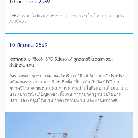
10 กรกฎาคม 2569
THBA เผยครึ่งปีแรกอสังหาฯยังทรุด รับสร้างบ้านโตสวนยอดปฏิเสธ
สินเชื่อพุ่ง
10 มิถุนายน 2569
'ตราเพชร' ชู "Roof- SPC Solutions" รุกตลาดรีโนเวตเจาะรร.-
สำนักงาน-บ้าน
"ตราเพชร" รุกขยายตลาด ส่งบริการ "Roof Solutions" ปรับปรุง
หลังคาครบวงจร และบริการติดตั้ง "พื้น ผนัง บันได SPC" รุก
ตลาดรีโนเวต ชูจุดเด่นคุณภาพ ความน่าเชื่อถือแบรนด์ DRT และ
ประสบการณ์ แก้ปัญหาช่างทิ้งงาน ราคามาตรฐาน งบไม่บาน
ปลาย เจาะกลุ่มโรงแรม อาคารสำนักงาน และบ้านพักอาศัย