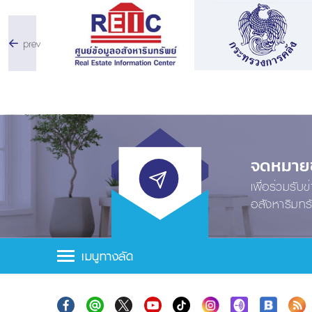
prev
จดหมายข่
เพื่อร่วมรับ
อสังหาริมทร
เมนูทางลัด