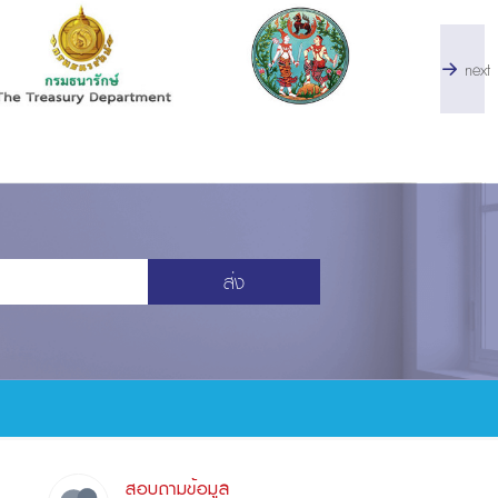
next
ส่ง
สอบถามข้อมูล