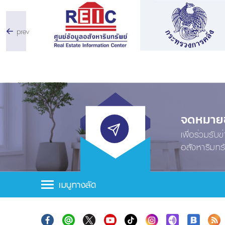
prev
จดหมายข่
เพื่อร่วมรับ
อสังหาริมทร
เมนูทางลัด