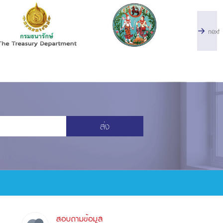
next
ส่ง
สอบถามข้อมูล