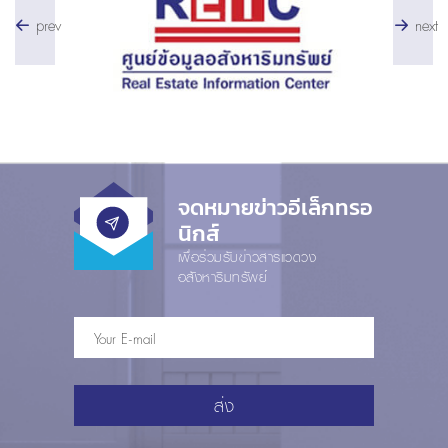
prev
next
จดหมายข่าวอีเล็กทรอ
นิกส์
เพื่อร่วมรับข่าวสารแวดวง
อสังหาริมทรัพย์
ส่ง