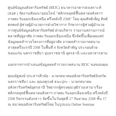
Previous
ศูนย์ข้อมูลอสังหาริมทรัพย์ (REIC) ธนาคารอาคารสงเคราะห์
(ธอส.) จัดงานสัมมนาออนไลน์ "พลิกกลยุทธ์ฟื้นตลาดอสังหาฯ
ภาคตะวันออกเฉียงเหนือ ครึ่งหลังปี 2568" โดย คุณสิทธิเพ็ญ สิทธั
ตถพงษ์ ผู้ช่วยผู้อำนวยการฝ่ายวิชาการ รักษาการผู้ช่วยผู้อำนวย
การศูนย์ข้อมูลอสังหาริมทรัพย์ ฝ่ายบริหาร รายงานสถานการณ์
ตลาดที่อยู่อาศัย ภาคตะวันออกเฉียงเหนือ ซึ่งจัดขึ้นเพื่อเผยแพร่
ข้อมูลผลสำรวจโครงการที่อยู่อาศัย จากผลสำรวจภาคสนาม
ล่าสุดครึ่งแรกปี 2568 ในพื้นที่ 4 จังหวัดสำคัญ ประกอบด้วย
ขอนแก่น นครราชสีมา อุบลราชธานี อุดรธานี เเละมหาสารคาม
นอกจากการนำเสนอข้อมูลผลสำรวจภาคสนาม REIC ขอขอบคุณ
คุณณัฐพงษ์ ประสารศิวมัย - นายกสมาคมอสังหาริมทรัพย์จังหวัด
นครราชสีมา และ คุณจตุรงค์ ธนะปุระ - นายกสมาคม
อสังหาริมทรัพย์อุดรธานี วิทยากรผู้ทรงคุณวุฒิร่วมเสวนาเรื่อง
พลิกกลยุทธ์ฟื้นตลาดอสังหาฯ ภาคตะวันออกเฉียงเหนือ ครึ่งหลังปี
2568 กิจกรรมดังกล่าว จัดขึ้นในวันพุธที่ 17 กันยายน 2568 ชั้น 17
ณ สมาคมอสังหาริมทรัพย์ไทย ในรูปแบบ Online Seminar