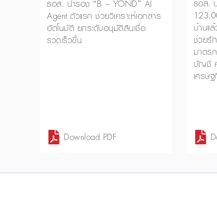
ธอส. ปล
ธอส. นำร่อง “B – YOND” AI
123,0
Agent ตัวแรก ช่วยวิเคราะห์เอกสาร
บ้านแล
อัตโนมัติ ยกระดับอนุมัติสินเชื่อ
ช่วยรั
รวดเร็วขึ้น
มาตรกา
บัญชี ค
เศรษฐ
Download PDF
D