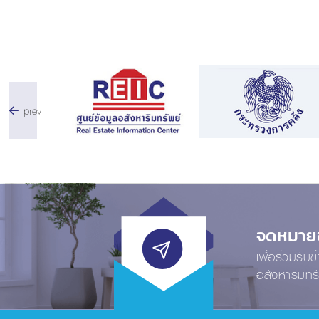
prev
จดหมายข่
เพื่อร่วมรับ
อสังหาริมทร