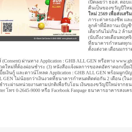
เปิดเผยว่า ธอส. ตอบแท
คืนเป็นของขวัญปีใหม
ใหม่ 2569 เพื่อส่งเสร
ภาระค่าครองชีพ และก
ลูกค้าที่มีสถานะบัญชี
เดียวกันไม่เกิน 2 ล้
(นับถึงงวดเดือนพฤศจ
ที่ธนาคารกำหนดทุกเด
ตั้งแต่งวด เดือนมกรา
ิกส์ (Consent) ผ่านทาง Application : GHB ALL GEN หรือทาง www.
ินงวดใหม่ที่ต้องผ่อนชำระ (3) หนังสือแจ้งผลการขอลดอัตราดอกเบี้ยเงิ
เบี้ยเงินกู้ และดาวน์โหลด Application : GHB ALL GEN พร้อมผูกบ
LL GEN ไม่น้อยกว่าเงินงวดที่ธนาคารกำหนดติดต่อกัน 2 เดือน (
พื่อชำระผ่านหน่วยงานตามปกติเพื่อรับโอน เงินของขวัญปีใหม่จากธ
Center โทร 0-2645-9000 หรือ Facebook Fanpage ธนาคารอาคารสงเค