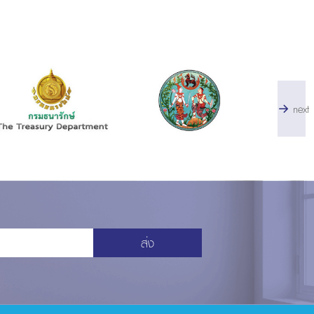
next
ส่ง