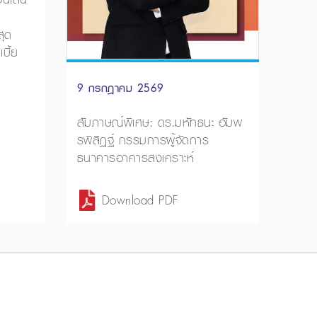
ุด
บี้ย
9 กรกฎาคม 2569
สัมภาษณ์พิเศษ: ดร.มหัทธนะ อัมพ
รพิสิฏฐ์ กรรมการผู้จัดการ
ธนาคารอาคารสงเคราะห์
Download PDF