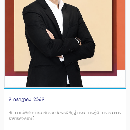
9 กรกฎาคม 2569
สัมภาษณ์พิเศษ: ดร.มหัทธนะ อัมพรพิสิฏฐ์ กรรมการผู้จัดการ ธนาคาร
อาคารสงเคราะห์