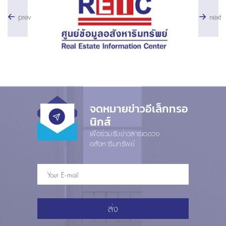
prev
next
จดหมายข่าวอีเล็กทรอ
นิกส์
เพื่อร่วมรับข่าวสารแวดวง
อสังหาริมทรัพย์
ส่ง