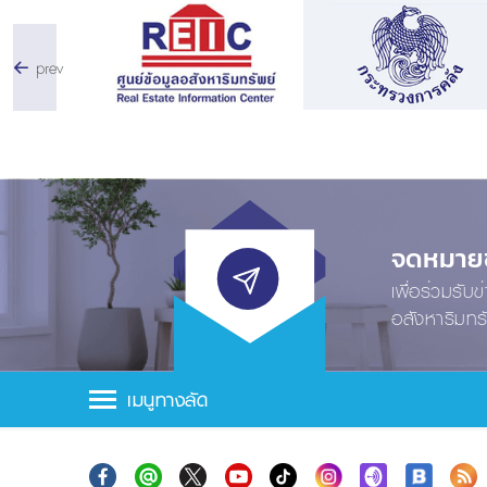
prev
จดหมายข่
เพื่อร่วมรับ
อสังหาริมทร
เมนูทางลัด