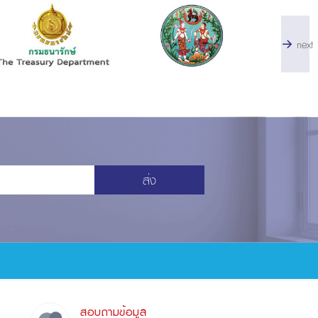
next
ส่ง
สอบถามข้อมูล