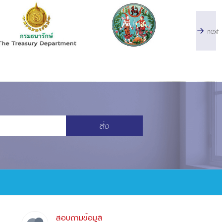
next
ส่ง
สอบถามข้อมูล