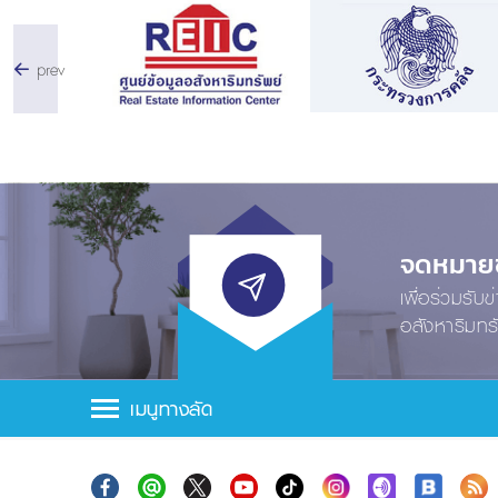
prev
จดหมายข่
เพื่อร่วมรับ
อสังหาริมทร
เมนูทางลัด