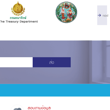
next
ส่ง
สอบถามข้อมูล