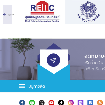
prev
จดหมายข่
เพื่อร่วมรับ
อสังหาริมทร
เมนูทางลัด