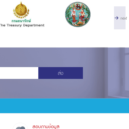
next
ส่ง
สอบถามข้อมูล