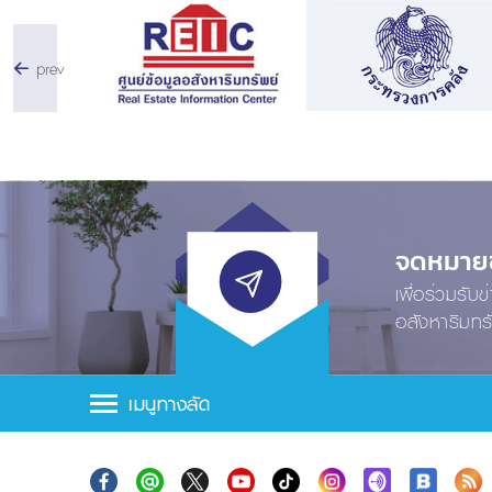
prev
จดหมายข่
เพื่อร่วมรับ
อสังหาริมทร
เมนูทางลัด