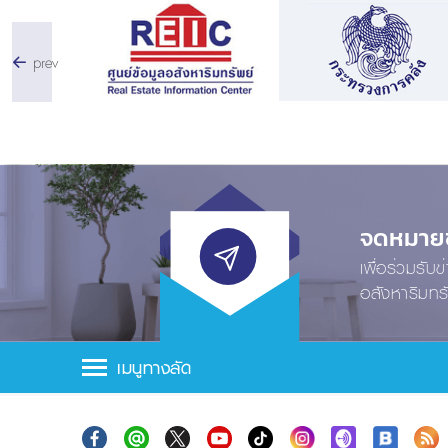
prev
จดหมายข่
เพื่อร่วมรับ
อสังหาริมทร
เมนูทางลัด