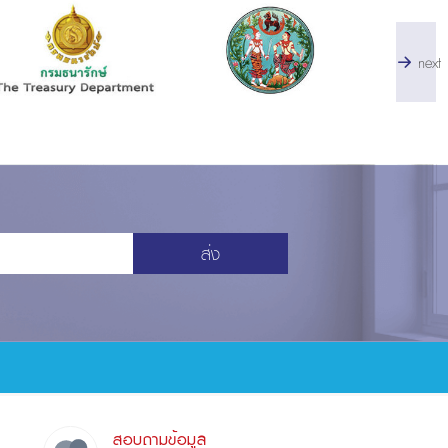
next
ส่ง
สอบถามข้อมูล