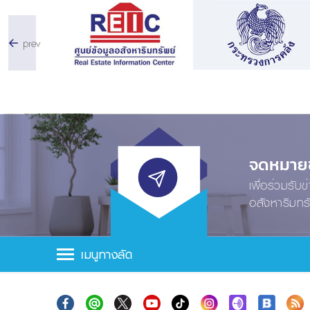
prev
จดหมายข่
เพื่อร่วมรับ
อสังหาริมทร
เมนูทางลัด