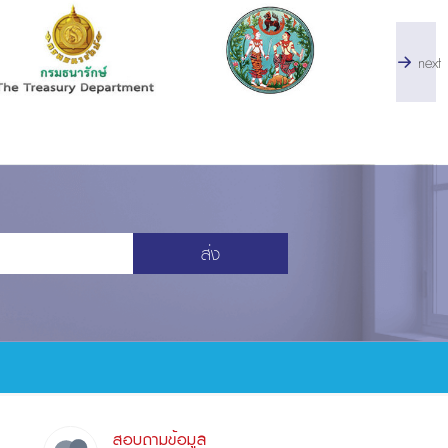
next
ส่ง
สอบถามข้อมูล