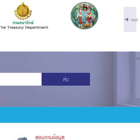
next
ส่ง
สอบถามข้อมูล