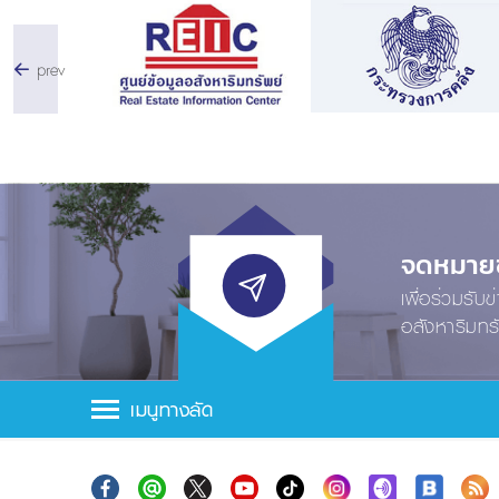
prev
จดหมายข่
เพื่อร่วมรับ
อสังหาริมทร
เมนูทางลัด